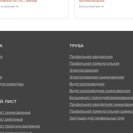
отовлено по ГОСТ (мягкая)
Бесплатная резка
ь в наличии
Есть в наличии
А
ТРУБА
ая
Профильная квадратная
Профильная прямоугольная
Электросварная
ая
Электросварная оцинкованная
для арматуры
Водогазопроводная
Водогазопроводная оцинкованная
Безшовная горячедеформированна
Й ЛИСТ
Профильная квадратная оцинкован
Профильная прямоугольная оцинко
ист оцинкованный
Заглушки для профильных труб
ист рифленый
ист просечно-вытяжной
ист горячекатаный