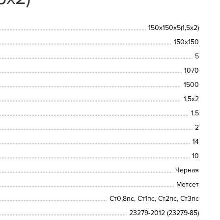
150х150х5(1,5х2)
150х150
5
1070
1500
1,5х2
1.5
2
14
10
Черная
Метсет
Ст0,8пс, Ст1пс, Ст2пс, Ст3пс
23279-2012 (23279-85)