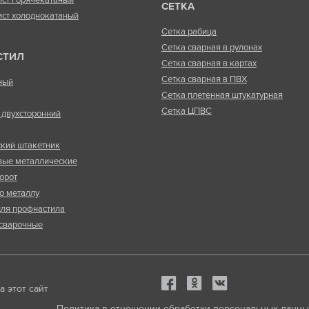
СЕТКА
ист холоднокатаный
Сетка рабица
Сетка сварная в рулонах
СТИЛ
Сетка сварная в картах
Сетка сварная в ПВХ
ный
Сетка плетенная штукатурная
Сетка ЦПВС
двухсторонний
кий штакетник
вые металлические
орот
о металлу
ля профнастила
сварочные
 этот сайт
Политика в отношении обработки персональных данны