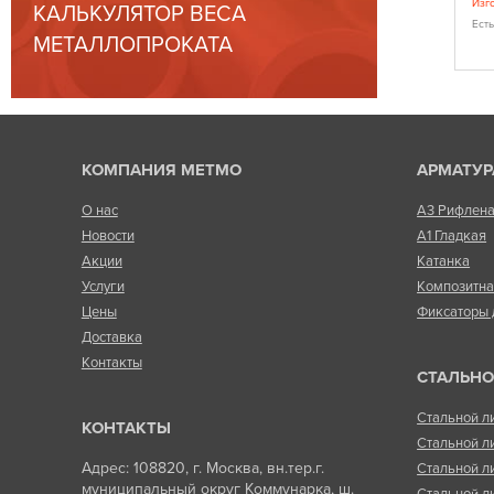
в возможна
При заказе более 1000 метров возможна
Изг
КАЛЬКУЛЯТОР ВЕСА
 у менеджера).
корректировка цены (уточнить у менеджера).
Ест
МЕТАЛЛОПРОКАТА
Есть в наличии
КОМПАНИЯ МЕТМО
АРМАТУР
О нас
А3 Рифлен
Новости
А1 Гладкая
Акции
Катанка
Услуги
Композитн
Цены
Фиксаторы 
Доставка
Контакты
СТАЛЬНО
Стальной л
КОНТАКТЫ
Стальной л
Адрес: 108820, г. Москва, вн.тер.г.
Стальной л
муниципальный округ Коммунарка, ш.
Стальной л