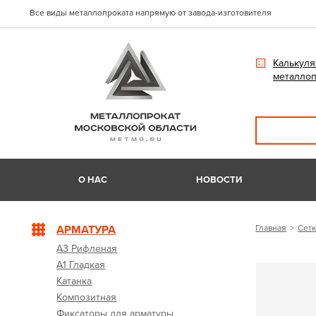
Все виды металлопроката напрямую от завода-изготовителя
Калькуля
металлоп
О НАС
НОВОСТИ
АРМАТУРА
Главная
Сетк
А3 Рифленая
А1 Гладкая
Катанка
Композитная
Фиксаторы для арматуры