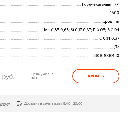
Горячекатаный (г/к)
1500
Средняя
Mn 0,35-0,65; Si 0,17-0,37; P 0,05; S 0,04
C 0,14-0,37
Да
530101030150
0
Цена указана
руб.
КУПИТЬ
за 1 шт
ранное
Доставка в день заказа 8:00—23:00