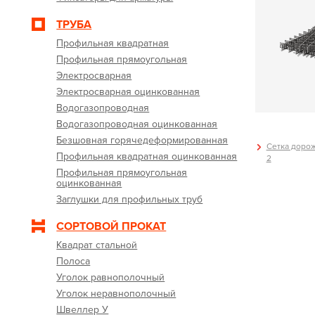
ТРУБА
Профильная квадратная
Профильная прямоугольная
Электросварная
Электросварная оцинкованная
Водогазопроводная
Водогазопроводная оцинкованная
Безшовная горячедеформированная
Сетка дорожн
Профильная квадратная оцинкованная
2
Профильная прямоугольная
оцинкованная
Заглушки для профильных труб
СОРТОВОЙ ПРОКАТ
Квадрат стальной
Полоса
Уголок равнополочный
Уголок неравнополочный
Швеллер У