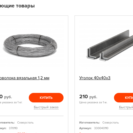
ующие товары
оволока вязальная 1,2 мм
Уголок 40х40х3
20
210
руб.
руб.
КУПИТЬ
КУП
 указана за 1 кг.
Цена указана за 1 м.
Быстрый заказ
Быстрый
отовитель:
Северсталь
Изготовитель:
Северсталь
икул:
370110
Артикул:
330040110