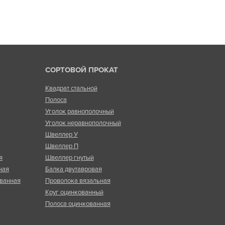
СОРТОВОЙ ПРОКАТ
Квадрат стальной
Полоса
Уголок равнополочный
Уголок неравнополочный
Швеллер У
Швеллер П
я
Швеллер гнутый
ная
Балка двутавровая
ванная
Проволока вязальная
Круг оцинкованный
Полоса оцинкованная