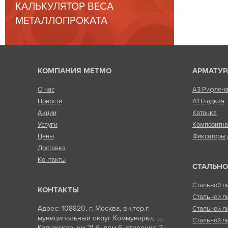
КАЛЬКУЛЯТОР ВЕСА
МЕТАЛЛОПРОКАТА
КОМПАНИЯ МЕТМО
АРМАТУР
О нас
А3 Рифлен
Новости
А1 Гладкая
Акции
Катанка
Услуги
Композитн
Цены
Фиксаторы 
Доставка
Контакты
СТАЛЬНО
Стальной л
КОНТАКТЫ
Стальной л
Адрес: 108820, г. Москва, вн.тер.г.
Стальной л
муниципальный округ Коммунарка, ш.
Стальной л
Калужское, км 21-й, дом 6, строение 2