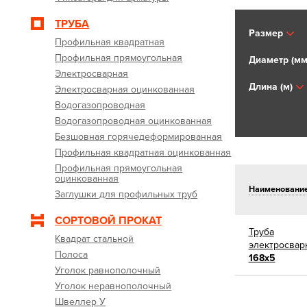
ТРУБА
Размер
Профильная квадратная
Профильная прямоугольная
Диаметр (мм
Электросварная
Длина (м)
Электросварная оцинкованная
Водогазопроводная
Водогазопроводная оцинкованная
Безшовная горячедеформированная
Профильная квадратная оцинкованная
Профильная прямоугольная
оцинкованная
Наименовани
Заглушки для профильных труб
СОРТОВОЙ ПРОКАТ
Труба
Квадрат стальной
электросвар
Полоса
168х5
Уголок равнополочный
Уголок неравнополочный
Швеллер У