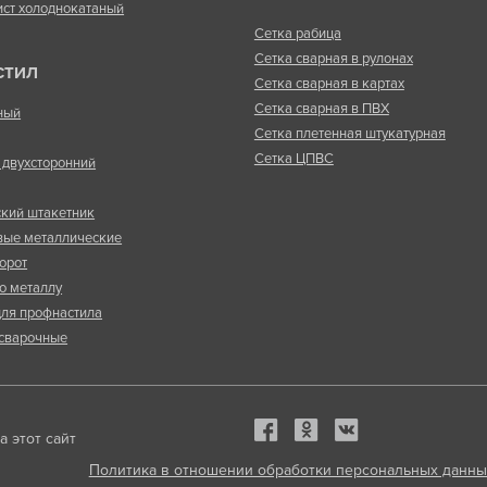
ист холоднокатаный
Сетка рабица
Сетка сварная в рулонах
СТИЛ
Сетка сварная в картах
Сетка сварная в ПВХ
ный
Сетка плетенная штукатурная
Сетка ЦПВС
двухсторонний
кий штакетник
вые металлические
орот
о металлу
ля профнастила
сварочные
 этот сайт
Политика в отношении обработки персональных данны