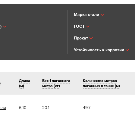
Марка стали
)
ГОСТ
Прокат
Устойчивость к коррозии
Длина
Вес 1 погонного
Количество метров
е
(м)
метра (кг)
погонных в тонне (м)
ная
6;10
20.1
49.7