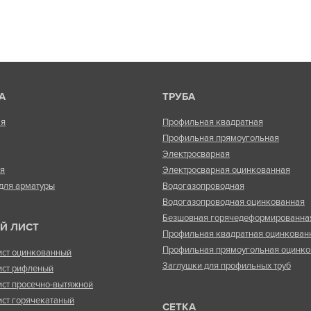
А
ТРУБА
ая
Профильная квадратная
Профильная прямоугольная
Электросварная
ая
Электросварная оцинкованная
для арматуры
Водогазопроводная
Водогазопроводная оцинкованная
Безшовная горячедеформированна
Й ЛИСТ
Профильная квадратная оцинкован
Профильная прямоугольная оцинко
ист оцинкованный
Заглушки для профильных труб
ист рифленый
ист просечно-вытяжной
ист горячекатаный
СЕТКА