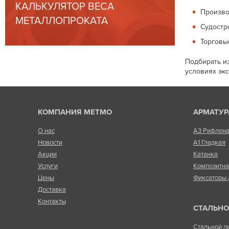
КАЛЬКУЛЯТОР ВЕСА
Произво
МЕТАЛЛОПРОКАТА
Судостр
Торговы
Подбирать и
условиях экс
КОМПАНИЯ МЕТМО
АРМАТУР
О нас
А3 Рифлен
Новости
А1 Гладкая
Акции
Катанка
Услуги
Композитн
Цены
Фиксаторы 
Доставка
Контакты
СТАЛЬНО
Стальной л