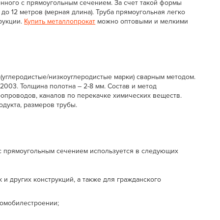
енного с прямоугольным сечением. За счет такой формы
до 12 метров (мерная длина). Труба прямоугольная легко
рукции.
Купить металлопрокат
можно оптовыми и мелкими
(углеродистые/низкоуглеродистые марки) сварным методом.
003. Толщина полотна – 2-8 мм. Состав и метод
бопроводов, каналов по перекачке химических веществ.
одукта, размеров трубы.
с прямоугольным сечением используется в следующих
и других конструкций, а также для гражданского
томобилестроении;