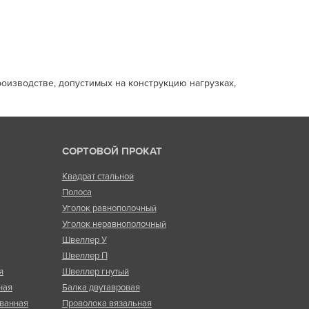
оизводстве, допустимых на конструкцию нагрузках,
СОРТОВОЙ ПРОКАТ
Квадрат стальной
Полоса
Уголок равнополочный
Уголок неравнополочный
Швеллер У
Швеллер П
я
Швеллер гнутый
ная
Балка двутавровая
ванная
Проволока вязальная