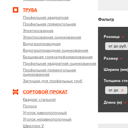
ТРУБА
Профильная квадратная
Фильтр
Профильная прямоугольная
Электросварная
Розница
Электросварная оцинкованная
Водогазопроводная
от до
руб.
Водогазопроводная оцинкованная
Безшовная горячедеформированная
Размер
Профильная квадратная оцинкованная
Ширина (мм
Профильная прямоугольная
оцинкованная
Толщина сте
Заглушки для профильных труб
от до
СОРТОВОЙ ПРОКАТ
Квадрат стальной
Длина (м)
Полоса
Уголок равнополочный
Уголок неравнополочный
Швеллер У