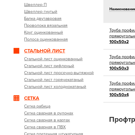
Швеллер П
Наименовани
Швеллер гнутый
Балка двутавровая
Проволока вязальная
Труба
профи
Круг оцинкованный
прямоугольн
Полоса оцинкованная
100х50х2
СТАЛЬНОЙ ЛИСТ
Труба
профи
Стальной лист оцинкованный
прямоугольн
Стальной лист рифленый
100х50х3
Стальной лист просечно-вытяжной
Стальной лист горячекатаный
Труба
профи
Стальной лист холоднокатаный
прямоугольн
100х50х4
СЕТКА
Сетка рабица
Сетка сварная в рулонах
Профтр
Сетка сварная в картах
Сетка сварная в ПВХ
Сетка плетенная штукатурная