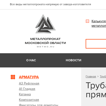
Все виды металлопроката напрямую от завода-изготовителя
Калькуля
металлоп
О НАС
НОВОСТИ
АРМАТУРА
Главная
Труб
Труб
А3 Рифленая
А1 Гладкая
прям
Катанка
Композитная
Фиксаторы для арматуры