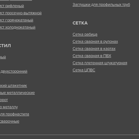
Заглушки для профильных труб
ист рифленый
ист просечно-вытяжной
ист горячекатаный
СЕТКА
ист холоднокатаный
Сетка рабица
Сетка сварная в рулонах
СТИЛ
Сетка сварная в картах
Сетка сварная в ПВХ
ный
Сетка плетенная штукатурная
Сетка ЦПВС
двухсторонний
кий штакетник
вые металлические
орот
о металлу
ля профнастила
сварочные