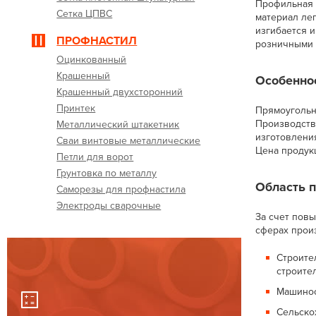
Профильная 
Сетка ЦПВС
материал лег
изгибается 
ПРОФНАСТИЛ
розничными п
Оцинкованный
Крашенный
Особенно
Крашенный двухсторонний
Принтек
Прямоуголь
Производство
Металлический штакетник
изготовлени
Сваи винтовые металлические
Цена продукц
Петли для ворот
Грунтовка по металлу
Область 
Саморезы для профнастила
Электроды сварочные
За счет пов
сферах прои
Строите
строите
Машинос
Сельско