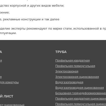
дство корпусной и других видов мебели;
оение;
е, рекламные конструкции и так далее
зделие эксперты рекомендуют по марке стали, использованной в пр
плуатации.
А
ТРУБА
ая
Профильная квадратная
Профильная прямоугольная
Электросварная
ая
Электросварная оцинкованная
для арматуры
Водогазопроводная
Водогазопроводная оцинкованная
Безшовная горячедеформированна
Й ЛИСТ
Профильная квадратная оцинкован
Профильная прямоугольная оцинко
ист оцинкованный