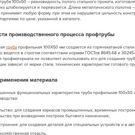
труба 100х50 – разновидность полого стального проката, изготовл
ко штабелируется и перевозится. Длина металлического полотна – 
и принимает любую форму, при этом не нарушается цельность конст
артиями по цене, указанной в каталоге.
сти производственного процесса профтрубы
ная
труба
профильная 100Х50 мм создается из горячекатаной стали 
 ведется в строгом соответствии нормам ГОСТов 8645-68 и 30245-2
я профматериала не позволяет использовать его для создания тру
ии зависит от марки стали, технических характеристик готового пр
применения материала
ышенных функциональных характеристик труба профильная 100х50 
зводства:
льство: для создания каркасов промышленных, временных построек 
льства при возведении построек бытового назначения;
троения: для создания деталей для специальных устройств и в ав
хозяйственная отрасль;