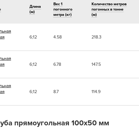
Вес 1
Количество метров
Длина
е
погонного
погонных в тонне
(м)
метра (кг)
(м)
льная
ая
6;12
4.58
218.3
льная
ая
6;12
6.78
147.5
льная
ая
6;12
8.7
114.9
уба прямоугольная 100х50 мм