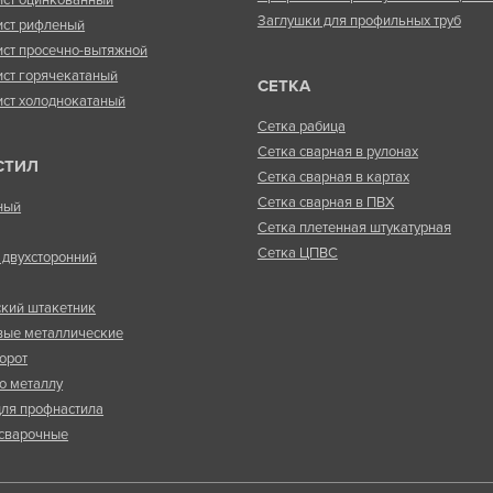
ист оцинкованный
Заглушки для профильных труб
ист рифленый
ист просечно-вытяжной
ист горячекатаный
СЕТКА
ист холоднокатаный
Сетка рабица
Сетка сварная в рулонах
СТИЛ
Сетка сварная в картах
Сетка сварная в ПВХ
ный
Сетка плетенная штукатурная
Сетка ЦПВС
двухсторонний
кий штакетник
вые металлические
орот
о металлу
ля профнастила
сварочные