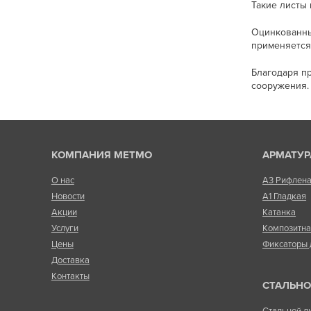
Такие листы
Оцинкованны
применяется
Благодаря п
сооружения.
КОМПАНИЯ МЕТМО
АРМАТУР
О нас
А3 Рифлен
Новости
А1 Гладкая
Акции
Катанка
Услуги
Композитн
Цены
Фиксаторы 
Доставка
Контакты
СТАЛЬНО