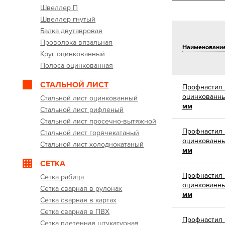
Швеллер П
Швеллер гнутый
Балка двутавровая
Проволока вязальная
Наименовани
Круг оцинкованный
Полоса оцинкованная
СТАЛЬНОЙ ЛИСТ
Профнастил
оцинкованн
Стальной лист оцинкованный
мм
Стальной лист рифленый
Стальной лист просечно-вытяжной
Профнастил
Стальной лист горячекатаный
оцинкованн
Стальной лист холоднокатаный
мм
СЕТКА
Профнастил
Сетка рабица
оцинкованн
Сетка сварная в рулонах
мм
Сетка сварная в картах
Сетка сварная в ПВХ
Профнастил
Сетка плетенная штукатурная