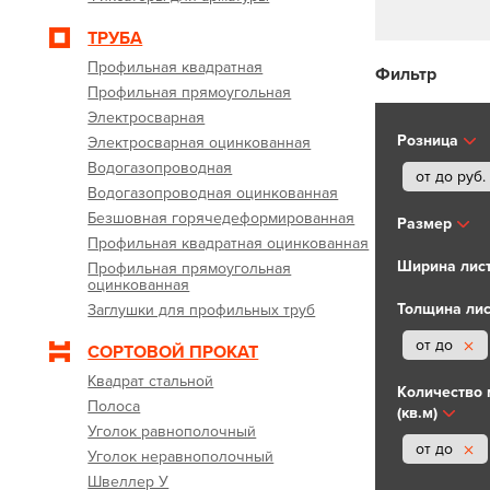
ТРУБА
Профильная квадратная
Фильтр
Профильная прямоугольная
Электросварная
Розница
Электросварная оцинкованная
Водогазопроводная
от до
руб.
Водогазопроводная оцинкованная
Безшовная горячедеформированная
Размер
Профильная квадратная оцинкованная
Ширина лист
Профильная прямоугольная
оцинкованная
Толщина лис
Заглушки для профильных труб
от до
СОРТОВОЙ ПРОКАТ
Квадрат стальной
Количество 
Полоса
(кв.м)
Уголок равнополочный
от до
Уголок неравнополочный
Швеллер У