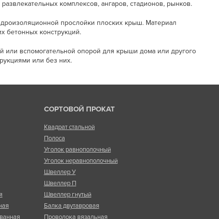
развлекательных комплексов, ангаров, стадионов, рынков.
идроизоляционной прослойки плоских крыш. Материал
х бетонных конструкций.
ой или вспомогательной опорой для крыши дома или другого
рукциями или без них.
СОРТОВОЙ ПРОКАТ
Квадрат стальной
Полоса
Уголок равнополочный
Уголок неравнополочный
Швеллер У
Швеллер П
я
Швеллер гнутый
ная
Балка двутавровая
ванная
Проволока вязальная