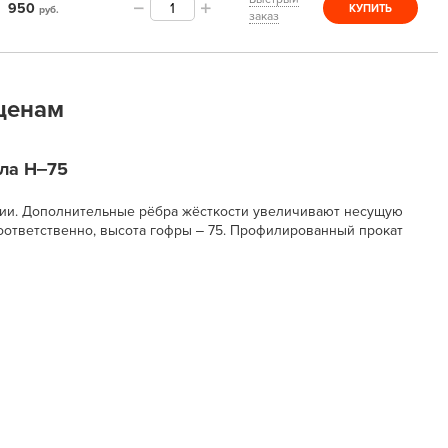
950
КУПИТЬ
руб.
заказ
ценам
ила Н‒75
ции. Дополнительные рёбра жёсткости увеличивают несущую
соответственно, высота гофры ‒ 75. Профилированный прокат