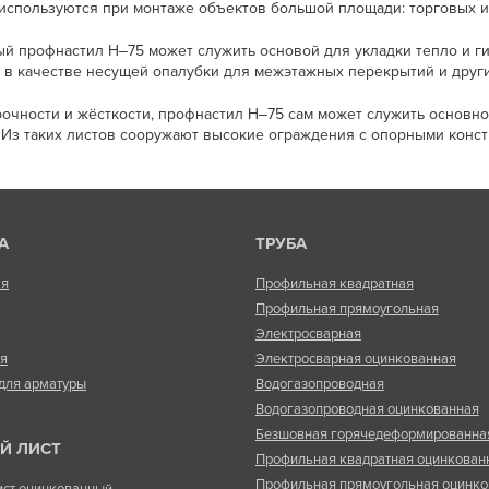
 используются при монтаже объектов большой площади: торговых и 
й профнастил Н‒75 может служить основой для укладки тепло и г
 в качестве несущей опалубки для межэтажных перекрытий и други
рочности и жёсткости, профнастил Н‒75 сам может служить основн
 Из таких листов сооружают высокие ограждения с опорными конст
А
ТРУБА
ая
Профильная квадратная
Профильная прямоугольная
Электросварная
ая
Электросварная оцинкованная
для арматуры
Водогазопроводная
Водогазопроводная оцинкованная
Безшовная горячедеформированна
Й ЛИСТ
Профильная квадратная оцинкован
Профильная прямоугольная оцинко