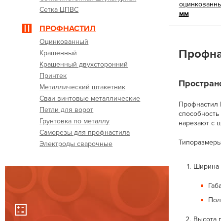
оцинкованн
Сетка ЦПВС
мм
ПРОФНАСТИЛ
Оцинкованный
Профна
Крашенный
Крашенный двухсторонний
Принтек
Простран
Металлический штакетник
Сваи винтовые металлические
Профнастил 
Петли для ворот
способность
Грунтовка по металлу
нарезают с ш
Саморезы для профнастила
Типоразмеры
Электроды сварочные
Ширина
Габ
Пол
Высота 