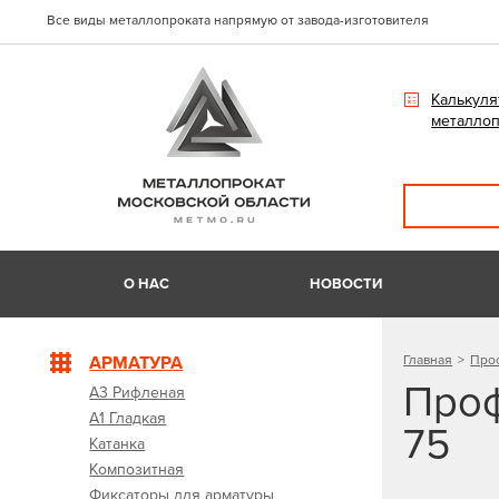
Все виды металлопроката напрямую от завода-изготовителя
Калькуля
металлоп
О НАС
НОВОСТИ
АРМАТУРА
Главная
Про
Проф
А3 Рифленая
А1 Гладкая
75
Катанка
Композитная
Фиксаторы для арматуры