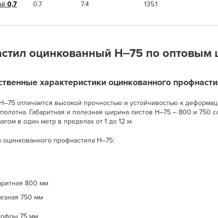
ый
0,7
0.7
7.4
135.1
стил оцинкованный Н‒75 по оптовым 
ственные характеристики оцинкованного профнаст
Н‒75 отличается высокой прочностью и устойчивостью к деформа
 полотна. Габаритная и полезная ширина листов Н‒75 ‒ 800 и 750 
агом в один метр в пределах от 1 до 12 м.
 оцинкованного профнастила Н‒75:
аритная 800 мм
езная 750 мм
гофры 75 мм