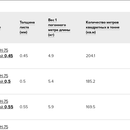
Вес 1
Толщина
Количество метров
погонного
е
листа
квадратных в тонне
метра длины
(мм)
(кв.м)
(кг)
Н-75
ый
0,45
0.45
4.9
204.1
Н-75
ый
0,5
0.5
5.4
185.2
Н-75
ый
0,55
0.55
5.9
169.5
Н-75