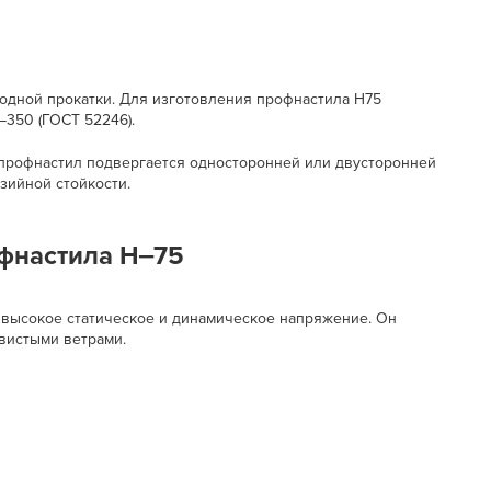
одной прокатки. Для изготовления профнастила Н75
‒350 (ГОСТ 52246).
й профнастил подвергается односторонней или двусторонней
зийной стойкости.
фнастила Н‒75
высокое статическое и динамическое напряжение. Он
вистыми ветрами.