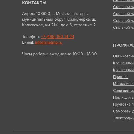
Стальной л
КОНТАКТЫ
Стальной л
Адрес: 108820, г. Москва, вн.тер.г.
Стальной л
муниципальный округ Коммунарка, ш.
Стальной л
Калужское, км 21-й, дом 6, строение 2
Стальной л
Телефон:
+7 (495) 150 14 24
E-mail:
info@metmo.ru
ПРОФНА
Часы работы: ежедневно 10:00 - 18:00
Оцинкован
Крашенный
Крашенный 
Принтек
Металличес
Сваи винто
Петли для в
Грунтовка п
Саморезы д
Электроды 