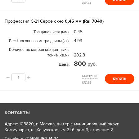
КУПИТЬ
заказ
Профнастил
С-21
Серое окно
0,45 мм (Ral 7040)
0.45
Толщина листа (мм)
4.93
Вес 1 погонного метра длины (кг)
Количество метров квадратных в
202.8
тонне (кв.м)
800
руб.
Цена
Быстрый
КУПИТЬ
заказ
КОНТАКТЫ
Адрес: 108820, г. Москва, вн.тер.г. муниципальный округ
Коммунарка, ш. Калужское, км 21-й, дом 6, строение 2
Телефон:
+7 (495) 150 14 24