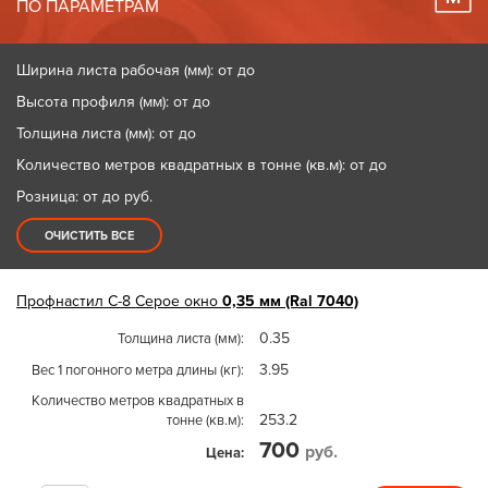
ПО ПАРАМЕТРАМ
Ширина листа рабочая (мм): от до
Высота профиля (мм): от до
Толщина листа (мм): от до
Количество метров квадратных в тонне (кв.м): от до
Розница: от до
руб.
ОЧИСТИТЬ ВСЕ
Профнастил
С-8
Серое окно
0,35 мм (Ral 7040)
0.35
Толщина листа (мм)
3.95
Вес 1 погонного метра длины (кг)
Количество метров квадратных в
253.2
тонне (кв.м)
700
руб.
Цена