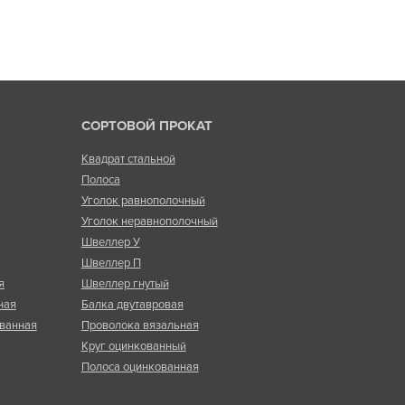
СОРТОВОЙ ПРОКАТ
Квадрат стальной
Полоса
Уголок равнополочный
Уголок неравнополочный
Швеллер У
Швеллер П
я
Швеллер гнутый
ная
Балка двутавровая
ванная
Проволока вязальная
Круг оцинкованный
Полоса оцинкованная