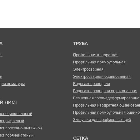
А
ТРУБА
ая
Профильная квадратная
Профильная прямоугольная
Электросварная
ая
Электросварная оцинкованная
для арматуры
Водогазопроводная
Водогазопроводная оцинкованная
Безшовная горячедеформированна
Й ЛИСТ
Профильная квадратная оцинкован
Профильная прямоугольная оцинко
ист оцинкованный
Заглушки для профильных труб
ист рифленый
ист просечно-вытяжной
ист горячекатаный
СЕТКА