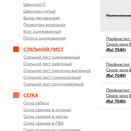
Швеллер П
Швеллер гнутый
Наименовани
Балка двутавровая
Проволока вязальная
Круг оцинкованный
Полоса оцинкованная
Профнастил
Серое окно
0
СТАЛЬНОЙ ЛИСТ
(Ral 7040)
Стальной лист оцинкованный
Стальной лист рифленый
Профнастил
Серое окно
0
Стальной лист просечно-вытяжной
(Ral 7040)
Стальной лист горячекатаный
Стальной лист холоднокатаный
Профнастил
СЕТКА
Серое окно
0
(Ral 7040)
Сетка рабица
Сетка сварная в рулонах
Сетка сварная в картах
Сетка сварная в ПВХ
Сетка плетенная штукатурная