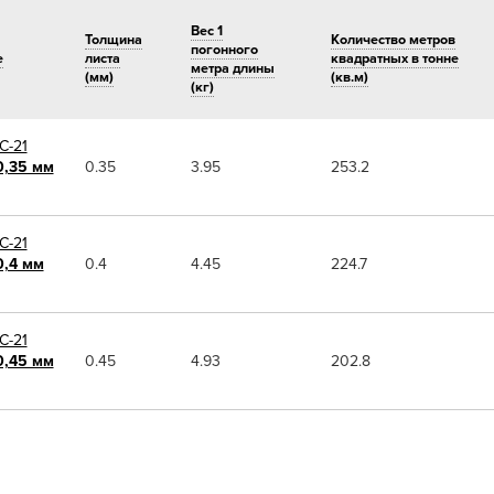
Вес 1
Толщина
Количество метров
погонного
е
листа
квадратных в тонне
метра длины
(мм)
(кв.м)
(кг)
С-21
,35 мм
0.35
3.95
253.2
С-21
,4 мм
0.4
4.45
224.7
С-21
,45 мм
0.45
4.93
202.8