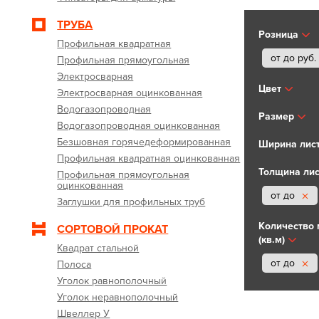
ТРУБА
Розница
Профильная квадратная
от до
руб.
Профильная прямоугольная
Электросварная
Цвет
Электросварная оцинкованная
Водогазопроводная
Размер
Водогазопроводная оцинкованная
Безшовная горячедеформированная
Ширина лист
Профильная квадратная оцинкованная
Толщина лис
Профильная прямоугольная
оцинкованная
от до
Заглушки для профильных труб
Количество 
СОРТОВОЙ ПРОКАТ
(кв.м)
Квадрат стальной
от до
Полоса
Уголок равнополочный
Уголок неравнополочный
Швеллер У