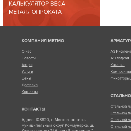
КАЛЬКУЛЯТОР ВЕСА
МЕТАЛЛОПРОКАТА
КОМПАНИЯ МЕТМО
АРМАТУР
О нас
А3 Рифлен
Новости
А1 Гладкая
Акции
Катанка
Услуги
Композитн
Цены
Фиксаторы 
Доставка
Контакты
СТАЛЬНО
Стальной л
КОНТАКТЫ
Стальной л
Адрес: 108820, г. Москва, вн.тер.г.
Стальной л
муниципальный округ Коммунарка, ш.
Стальной л
Калужское, км 21-й, дом 6, строение 2