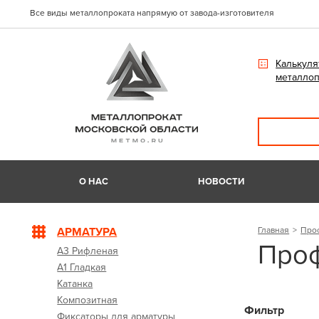
Все виды металлопроката напрямую от завода-изготовителя
Калькуля
металлоп
О НАС
НОВОСТИ
АРМАТУРА
Главная
Про
Проф
А3 Рифленая
А1 Гладкая
Катанка
Композитная
Фильтр
Фиксаторы для арматуры