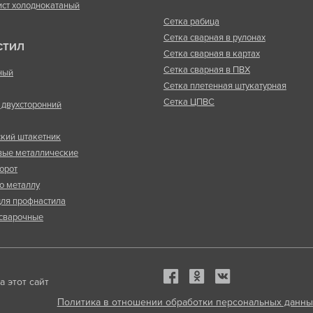
ист холоднокатаный
Сетка рабица
Сетка сварная в рулонах
СТИЛ
Сетка сварная в картах
Сетка сварная в ПВХ
ный
Сетка плетенная штукатурная
Сетка ЦПВС
двухсторонний
кий штакетник
вые металлические
орот
о металлу
ля профнастила
сварочные
 этот сайт
Политика в отношении обработки персональных данны