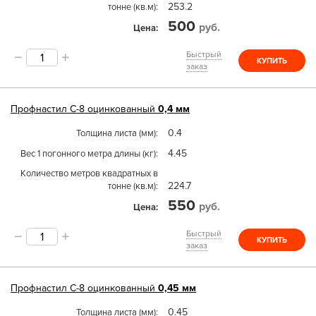
253.2
тонне (кв.м)
500
руб.
Цена
Быстрый
КУПИТЬ
заказ
Профнастил
С-8
оцинкованный
0,4 мм
0.4
Толщина листа (мм)
4.45
Вес 1 погонного метра длины (кг)
Количество метров квадратных в
224.7
тонне (кв.м)
550
руб.
Цена
Быстрый
КУПИТЬ
заказ
Профнастил
С-8
оцинкованный
0,45 мм
0.45
Толщина листа (мм)