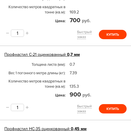
Количество метров квадратных в
169.2
тонне (кв.м)
700
руб.
Цена
Быстрый
КУПИТЬ
заказ
Профнастил
С-21
оцинкованный
0,7 мм
0.7
Толщина листа (мм)
7.39
Вес 1 погонного метра длины (кг)
Количество метров квадратных в
135.3
тонне (кв.м)
900
руб.
Цена
Быстрый
КУПИТЬ
заказ
Профнастил
НС-35
оцинкованный
0,45 мм