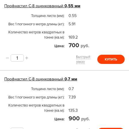
Профнастил
С-8
оцинкованный
0,55 мм
0.55
Толщина листа (мм)
5.91
Вес 1 погонного метра длины (кг)
Количество метров квадратных в
169.2
тонне (кв.м)
700
руб.
Цена
Быстрый
КУПИТЬ
заказ
Профнастил
С-8
оцинкованный
0,7 мм
0.7
Толщина листа (мм)
7.39
Вес 1 погонного метра длины (кг)
Количество метров квадратных в
135.3
тонне (кв.м)
900
руб.
Цена