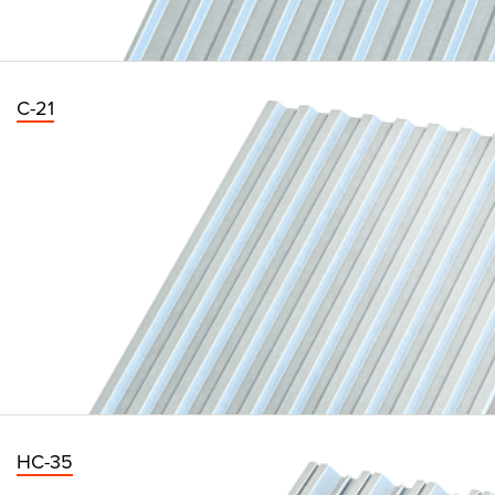
С-21
НС-35