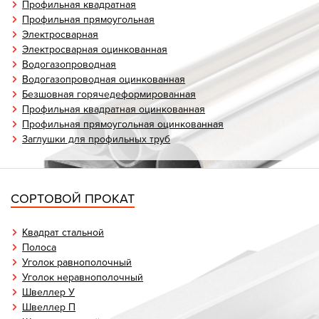
Профильная квадратная
Профильная прямоугольная
Электросварная
Электросварная оцинкованная
Водогазопроводная
Водогазопроводная оцинкованная
Безшовная горячедеформированная
Профильная квадратная оцинкованная
Профильная прямоугольная оцинкованная
Заглушки для профильных труб
СОРТОВОЙ ПРОКАТ
Квадрат стальной
Полоса
Уголок равнополочный
Уголок неравнополочный
Швеллер У
Швеллер П