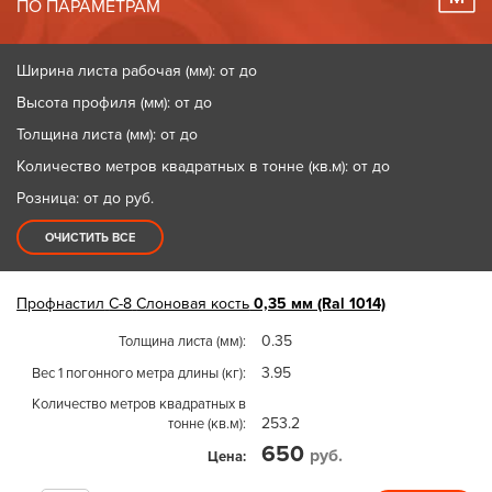
ПО ПАРАМЕТРАМ
Ширина листа рабочая (мм): от до
Высота профиля (мм): от до
Толщина листа (мм): от до
Количество метров квадратных в тонне (кв.м): от до
Розница: от до
руб.
ОЧИСТИТЬ ВСЕ
Профнастил
С-8
Слоновая кость
0,35 мм (Ral 1014)
0.35
Толщина листа (мм)
3.95
Вес 1 погонного метра длины (кг)
Количество метров квадратных в
253.2
тонне (кв.м)
650
руб.
Цена