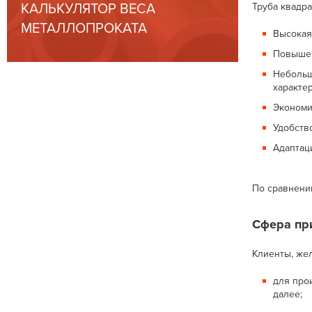
КАЛЬКУЛЯТОР ВЕСА
Труба квадр
МЕТАЛЛОПРОКАТА
Высокая
Повышен
Небольш
характе
Экономи
Удобств
Адаптац
По сравнени
Сфера пр
Клиенты, же
для про
далее;