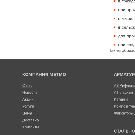
в гражд
при про
в машин
в сельс
для про
при соз
Таким образ
КОМПАНИЯ МЕТМО
АРМАТУР
О нас
А3 Рифлен
Новости
А1 Гладкая
Акции
Катанка
Услуги
Композитн
Цены
Фиксаторы 
Доставка
Контакты
СТАЛЬНО