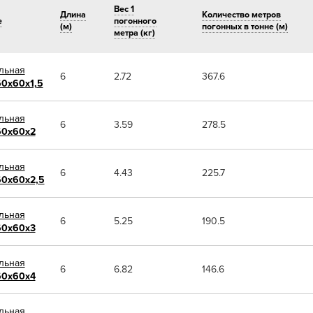
Вес 1
Длина
Количество метров
е
погонного
(м)
погонных в тонне (м)
метра (кг)
льная
6
2.72
367.6
0х60х1,5
льная
6
3.59
278.5
0х60х2
льная
6
4.43
225.7
0х60х2,5
льная
6
5.25
190.5
0х60х3
льная
6
6.82
146.6
0х60х4
льная