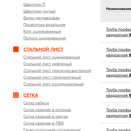
Швеллер П
Наименовани
Швеллер гнутый
Балка двутавровая
Проволока вязальная
Труба
профи
Круг оцинкованный
квадратная
6
Полоса оцинкованная
СТАЛЬНОЙ ЛИСТ
Труба
профи
квадратная
6
Стальной лист оцинкованный
Стальной лист рифленый
Труба
профи
Стальной лист просечно-вытяжной
квадратная
6
Стальной лист горячекатаный
Стальной лист холоднокатаный
Труба
профи
СЕТКА
квадратная
6
Сетка рабица
Сетка сварная в рулонах
Труба
профи
квадратная
6
Сетка сварная в картах
Сетка сварная в ПВХ
Сетка плетенная штукатурная
Труба
профи