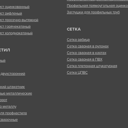
Профильная прямоугольная оцинко
ист оцинкованный
Заглушки для профильных труб
ист рифленый
ист просечно-вытяжной
ист горячекатаный
СЕТКА
ист холоднокатаный
Сетка рабица
Сетка сварная в рулонах
СТИЛ
Сетка сварная в картах
Сетка сварная в ПВХ
ный
Сетка плетенная штукатурная
Сетка ЦПВС
двухсторонний
кий штакетник
вые металлические
орот
о металлу
ля профнастила
сварочные