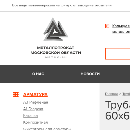
Все виды металлопроката напрямую от завода-изготовителя
Калькуля
металлоп
О НАС
НОВОСТИ
АРМАТУРА
Главная
Труб
Труб
А3 Рифленая
А1 Гладкая
60x6
Катанка
Композитная
Фиксаторы для арматуры