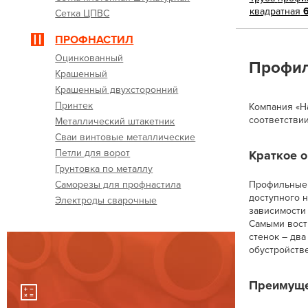
квадратная
6
Сетка ЦПВС
ПРОФНАСТИЛ
Оцинкованный
Профил
Крашенный
Крашенный двухсторонний
Принтек
Компания «Н
соответстви
Металлический штакетник
Сваи винтовые металлические
Петли для ворот
Краткое 
Грунтовка по металлу
Саморезы для профнастила
Профильные 
доступного н
Электроды сварочные
зависимости 
Самыми вост
стенок – дв
обустройстве
Преимуще