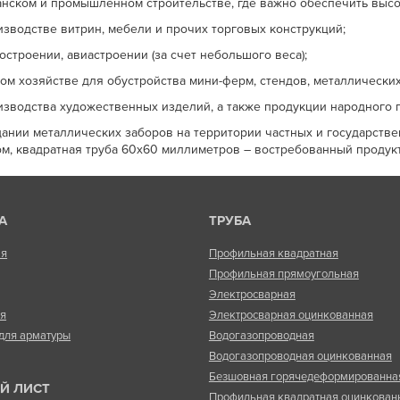
анском и промышленном строительстве, где важно обеспечить выс
изводстве витрин, мебели и прочих торговых конструкций;
остроении, авиастроении (за счет небольшого веса);
ком хозяйстве для обустройства мини-ферм, стендов, металлических
изводства художественных изделий, а также продукции народного 
дании металлических заборов на территории частных и государстве
ом, квадратная труба 60х60 миллиметров – востребованный продукт
А
ТРУБА
ая
Профильная квадратная
Профильная прямоугольная
Электросварная
ая
Электросварная оцинкованная
для арматуры
Водогазопроводная
Водогазопроводная оцинкованная
Безшовная горячедеформированна
Й ЛИСТ
Профильная квадратная оцинкован