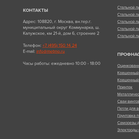
Стальной л
КОНТАКТЫ
Стальной л
Адрес: 108820, г. Москва, вн.тер.г.
Стальной л
муниципальный округ Коммунарка, ш.
Стальной л
Калужское, км 21-й, дом 6, строение 2
Стальной л
Телефон:
+7 (495) 150 14 24
E-mail:
info@metmo.ru
ПРОФНА
Часы работы: ежедневно 10:00 - 18:00
Оцинкован
Крашенный
Крашенный 
Принтек
Металличес
Сваи винто
Петли для в
Грунтовка п
Саморезы д
Электроды 