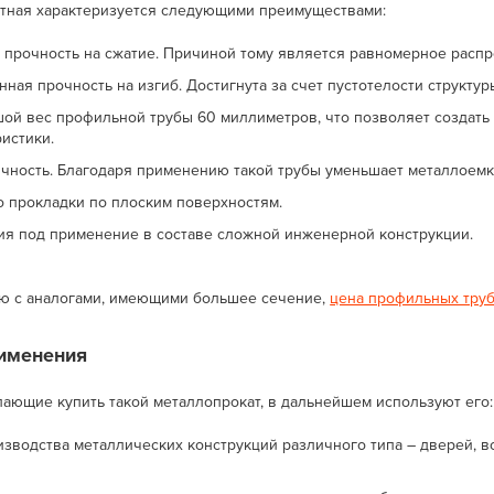
атная характеризуется следующими преимуществами:
 прочность на сжатие. Причиной тому является равномерное распр
ная прочность на изгиб. Достигнута за счет пустотелости структур
ой вес профильной трубы 60 миллиметров, что позволяет создать
ристики.
чность. Благодаря применению такой трубы уменьшает металлоемк
о прокладки по плоским поверхностям.
ия под применение в составе сложной инженерной конструкции.
ю с аналогами, имеющими большее сечение,
цена профильных тру
именения
лающие купить такой металлопрокат, в дальнейшем используют его:
изводства металлических конструкций различного типа – дверей, в