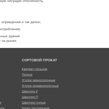
окую несущую способность;
 ограждений и так далее;
потребления;
нных зданий.
 на рынке.
СОРТОВОЙ ПРОКАТ
Квадрат стальной
Полоса
Уголок равнополочный
Уголок неравнополочный
Швеллер У
Швеллер П
я
Швеллер гнутый
ная
Балка двутавровая