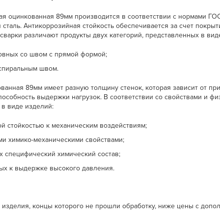
ная оцинкованная 89мм производится в соответствии с нормами ГОС
 сталь. Антикоррозийная стойкость обеспечивается за счет покры
сварки различают продукты двух категорий, представленных в вид
вных со швом с прямой формой;
 спиральным швом.
ованная 89мм имеет разную толщину стенок, которая зависит от п
способность выдержки нагрузок. В соответствии со свойствами и 
 в виде изделий:
ой стойкостью к механическим воздействиям;
ми химико-механическими свойствами;
 специфический химический состав;
ых к выдержке высокого давления.
р изделия, концы которого не прошли обработку, ниже цены с допо