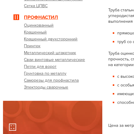
Сетка ЦПВС
Труба сталь
углеродистая
ПРОФНАСТИЛ
выполнения 
Оцинкованный
Крашенный
прямошо
Крашенный двухсторонний
труб со
Принтек
Металлический штакетник
Труба оцинк
прочность, 
Сваи винтовые металлические
на категории
Петли для ворот
Грунтовка по металлу
с высок
Саморезы для профнастила
с особы
Электроды сварочные
имеющих
способн
Цена за мет