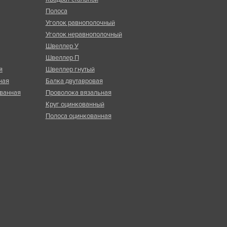
Полоса
Уголок равнополочный
Уголок неравнополочный
Швеллер У
Швеллер П
я
Швеллер гнутый
ная
Балка двутавровая
ванная
Проволока вязальная
Круг оцинкованный
Полоса оцинкованная