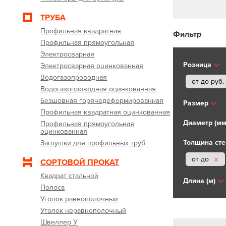
ТРУБА
Профильная квадратная
Фильтр
Профильная прямоугольная
Электросварная
Розница
Электросварная оцинкованная
Водогазопроводная
от до
руб.
Водогазопроводная оцинкованная
Безшовная горячедеформированная
Размер
Профильная квадратная оцинкованная
Диаметр (мм
Профильная прямоугольная
оцинкованная
Толщина сте
Заглушки для профильных труб
от до
СОРТОВОЙ ПРОКАТ
Квадрат стальной
Длина (м)
Полоса
Уголок равнополочный
Уголок неравнополочный
Швеллер У