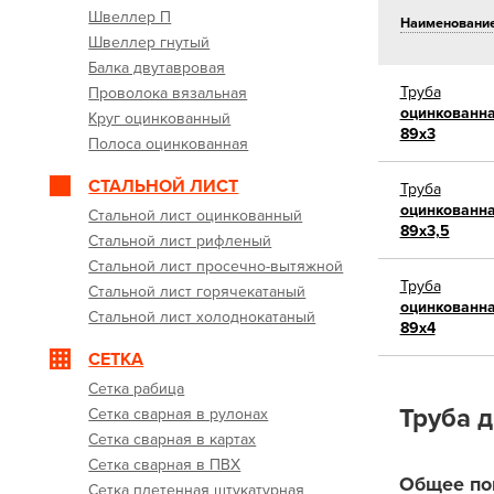
Швеллер П
Наименовани
Швеллер гнутый
Балка двутавровая
Труба
Проволока вязальная
оцинкованн
Круг оцинкованный
89х3
Полоса оцинкованная
СТАЛЬНОЙ ЛИСТ
Труба
оцинкованн
Стальной лист оцинкованный
89х3,5
Стальной лист рифленый
Стальной лист просечно-вытяжной
Труба
Стальной лист горячекатаный
оцинкованн
Стальной лист холоднокатаный
89х4
СЕТКА
Сетка рабица
Труба д
Сетка сварная в рулонах
Сетка сварная в картах
Сетка сварная в ПВХ
Общее по
Сетка плетенная штукатурная