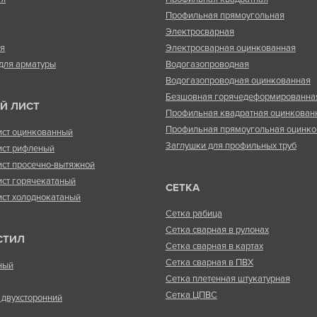
Профильная прямоугольная
Электросварная
ая
Электросварная оцинкованная
для арматуры
Водогазопроводная
Водогазопроводная оцинкованная
Безшовная горячедеформированна
Й ЛИСТ
Профильная квадратная оцинкован
Профильная прямоугольная оцинко
ист оцинкованный
Заглушки для профильных труб
ист рифленый
ист просечно-вытяжной
ист горячекатаный
СЕТКА
ист холоднокатаный
Сетка рабица
Сетка сварная в рулонах
СТИЛ
Сетка сварная в картах
Сетка сварная в ПВХ
ный
Сетка плетенная штукатурная
Сетка ЦПВС
двухсторонний