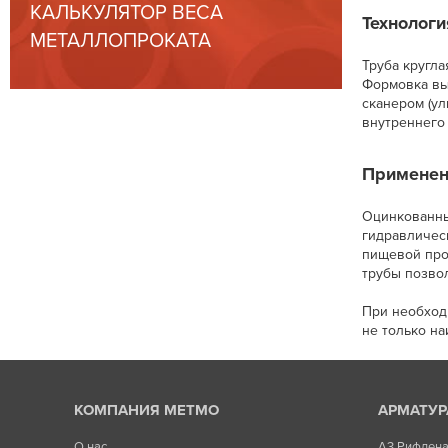
КАЛЬКУЛЯТОР ВЕСА
Технологи
МЕТАЛЛОПРОКАТА
Труба кругла
Формовка вы
сканером (ул
внутреннего
Применен
Оцинкованны
гидравлическ
пищевой про
трубы позво
При необход
не только на
КОМПАНИЯ МЕТМО
АРМАТУР
О нас
А3 Рифлен