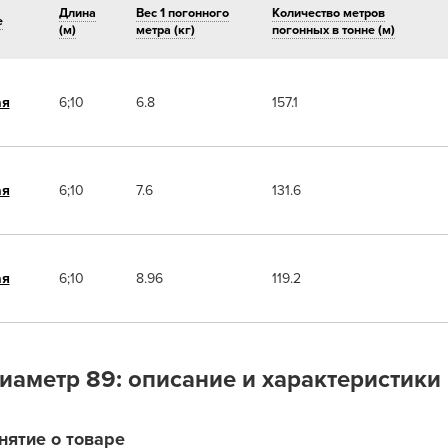
Длина
Вес 1 погонного
Количество метров
е
(м)
метра (кг)
погонных в тонне (м)
ая
6;10
6.8
157.1
ая
6;10
7.6
131.6
ая
6;10
8.96
119.2
иаметр 89: описание и характеристики
нятие о товаре