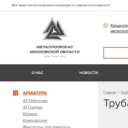
Все виды металлопроката напрямую от завода-изготовителя
Калькуля
металлоп
О НАС
НОВОСТИ
АРМАТУРА
Главная
Труб
Труб
А3 Рифленая
А1 Гладкая
Катанка
Композитная
Фиксаторы для арматуры