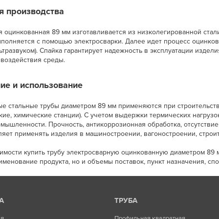
я производства
я оцинкованная 89 мм изготавливается из низколегированной стали
полняется с помощью электросварки. Далее идет процесс оцинков
ьтразвуком). Спайка гарантирует надежность в эксплуатации издел
 воздействия среды.
ие и использование
е стальные трубы диаметром 89 мм применяются при строительств
ие, химические станции). С учетом выдержки термических нагрузо
мышленности. Прочность, антикоррозионная обработка, отсутстви
ляет применять изделия в машиностроении, вагоностроении, строит
имости купить трубу электросварную оцинкованную диаметром 89 
именование продукта, но и объемы поставок, пункт назначения, спо
А
ТРУБА
ая
Профильная квадратная