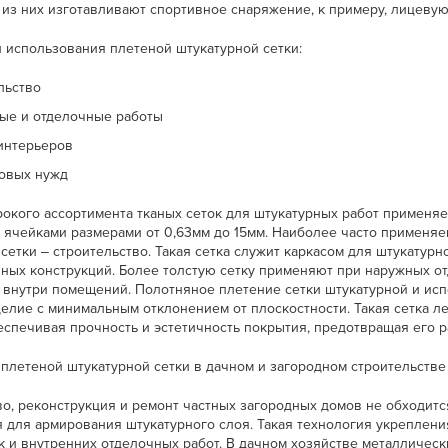
из них изготавливают спортивное снаряжение, к примеру, лицевую
 использования плетеной штукатурной сетки:
льство
ые и отделочные работы
интерьеров
овых нужд
рокого ассортимента тканых сеток для штукатурных работ применяе
 ячейками размерами от 0,63мм до 15мм. Наиболее часто применяе
сетки ‒ строительство. Такая сетка служит каркасом для штукатурн
ных конструкций. Более толстую сетку применяют при наружных от
н внутри помещений. Полотняное плетение сетки штукатурной и ис
делие с минимальным отклонением от плоскостности. Такая сетка л
еспечивая прочность и эстетичность покрытия, предотвращая его р
плетеной штукатурной сетки в дачном и загородном строительстве
во, реконструкция и ремонт частных загородных домов не обходитс
я для армирования штукатурного слоя. Такая технология укреплени
к и внутренних отделочных работ. В дачном хозяйстве металлическ