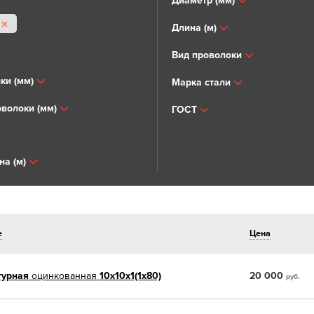
Диаметр (мм)
Длина (м)
Вид проволоки
ки (мм)
Марка стали
волоки (мм)
ГОСТ
на (м)
е
Цена
турная
оцинкованная
10x10х1(1х80)
20 000
руб.