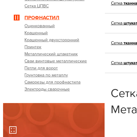
Сетка
тканн
Сетка ЦПВС
ПРОФНАСТИЛ
Сетка
штука
Оцинкованный
Крашенный
Крашенный двухсторонний
Сетка
тканн
Принтек
Металлический штакетник
Сваи винтовые металлические
Сетка
штука
Петли для ворот
Грунтовка по металлу
Саморезы для профнастила
Сетк
Электроды сварочные
Мета