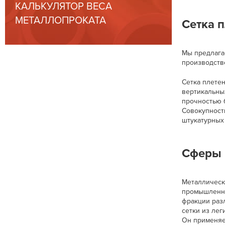
КАЛЬКУЛЯТОР ВЕСА
МЕТАЛЛОПРОКАТА
Сетка 
Мы предлага
производств
Сетка плете
вертикальны
прочностью б
Совокупност
штукатурных 
Сферы 
Металлически
промышленно
фракции раз
сетки из ле
Он применяет