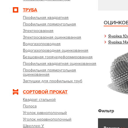
ТРУБА
Профильная квадратная
ОЦИНКО
Профильная прямоугольная
Электросварная
Ячейка 10
Электросварная оцинкованная
Ячейка 14
Водогазопроводная
Водогазопроводная оцинкованная
Безшовная горячедеформированная
Профильная квадратная оцинкованная
Профильная прямоугольная
оцинкованная
Заглушки для профильных труб
СОРТОВОЙ ПРОКАТ
Квадрат стальной
Полоса
Фильтр
Уголок равнополочный
Уголок неравнополочный
Швеллер У