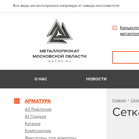
Все виды металлопроката напрямую от завода-изготовителя
Калькуля
металлоп
О НАС
НОВОСТИ
АРМАТУРА
Главная
Сетк
Сетк
А3 Рифленая
А1 Гладкая
Катанка
Композитная
Фиксаторы для арматуры