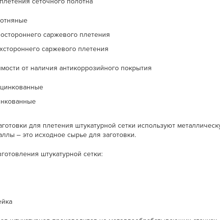
 плетения сеточного полотна
отняные
остороннего саржевого плетения
хстороннего саржевого плетения
имости от наличия антикоррозийного покрытия
цинкованные
нкованные
аготовки для плетения штукатурной сетки используют металлическ
ллы ‒ это исходное сырье для заготовки.
зготовления штукатурной сетки:
ейка