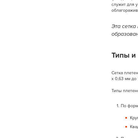
служит для 
облагоражив
Эта сетка
образован
Типы и
Сетка плете
х 0,63 мм до
Типы плетен
По форм
Кру
Ква