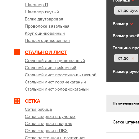
Розница
Швеллер П
от до
руб.
Швеллер гнутый
Балка двутавровая
Размер
Проволока вязальная
Круг оцинкованный
Размер ячей
Полоса оцинкованная
Толщина про
СТАЛЬНОЙ ЛИСТ
от до
Стальной лист оцинкованный
Стальной лист рифленый
Размер руло
Стальной лист просечно-вытяжной
Стальной лист горячекатаный
Стальной лист холоднокатаный
СЕТКА
Наименовани
Сетка рабица
Сетка сварная в рулонах
Сетка
штука
Сетка сварная в картах
Сетка сварная в ПВХ
Сетка плетенная штукатурная