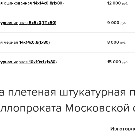
ая
оцинкованная
14х14х0.8(1х80)
12 000
руб.
турная
черная
5x5х0,7(1х50)
9 000
руб.
ая
черная
14х14х0.8(1х80)
8 000
руб.
турная
черная
10x10х1 (1х80)
15 000
руб.
а плетеная штукатурная 
ллопроката Московской 
Изготовл