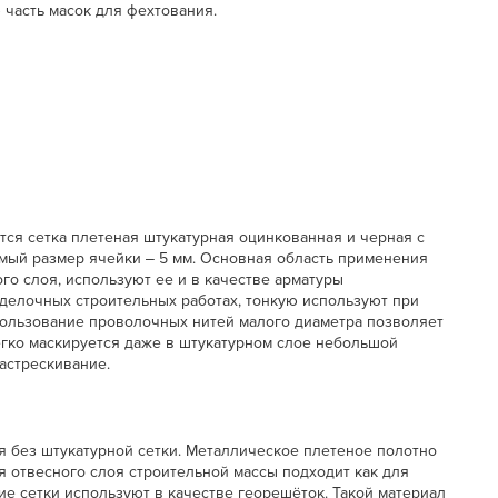
 часть масок для фехтования.
тся сетка плетеная штукатурная оцинкованная и черная с
мый размер ячейки ‒ 5 мм. Основная область применения
ого слоя, используют ее и в качестве арматуры
делочных строительных работах, тонкую используют при
пользование проволочных нитей малого диаметра позволяет
егко маскируется даже в штукатурном слое небольшой
астрескивание.
я без штукатурной сетки. Металлическое плетеное полотно
я отвесного слоя строительной массы подходит как для
ие сетки используют в качестве георешёток. Такой материал