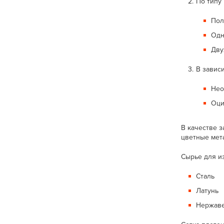
По типу
Пол
Одн
Дву
В завис
Нео
Оци
В качестве з
цветные мета
Сырье для и
Сталь
Латунь
Нержав