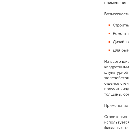
применение: 
Возможности
Строите
Ремонтн
Дизайн 
Для быт
Из всего ши
квадратными
штукатурной 
железобетон
отделке сте
получить из
толщины, об
Применение 
Строительст
используетс
фасадных, та