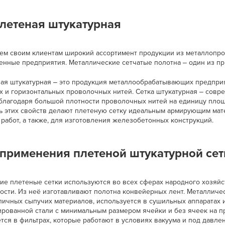
плетеная штукатурная
ем своим клиентам широкий ассортимент продукции из металлопрок
енные предприятия. Металлические сетчатые полотна ‒ один из пр
ная штукатурная ‒ это продукция металлообрабатывающих предприя
х и горизонтальных проволочных нитей. Сетка штукатурная ‒ совр
лагодаря большой плотности проволочных нитей на единицу площади
ь этих свойств делают плетеную сетку идеальным армирующим мат
работ, а также, для изготовления железобетонных конструкций.
применения плетеной штукатурной сет
е плетеные сетки используются во всех сферах народного хозяйст
сти. Из неё изготавливают полотна конвейерных лент. Металличес
личных сыпучих материалов, используется в сушильных аппаратах 
гированной стали с минимальным размером ячейки и без ячеек на 
ся в фильтрах, которые работают в условиях вакуума и под давле