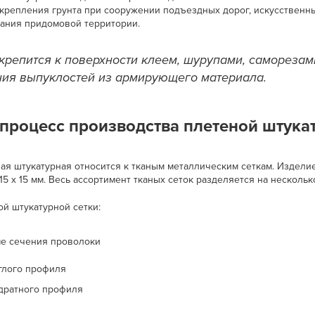
укрепления грунта при сооружении подъездных дорог, искусственн
ания придомовой территории.
 крепится к поверхности клеем, шурупами, саморезами
ия выпуклостей из армирующего материала.
 процесс производства плетеной штука
ная штукатурная относится к тканым металлическим сеткам. Издели
 15 х 15 мм. Весь ассортимент тканых сеток разделяется на нескольк
ой штукатурной сетки:
е сечения проволоки
глого профиля
дратного профиля