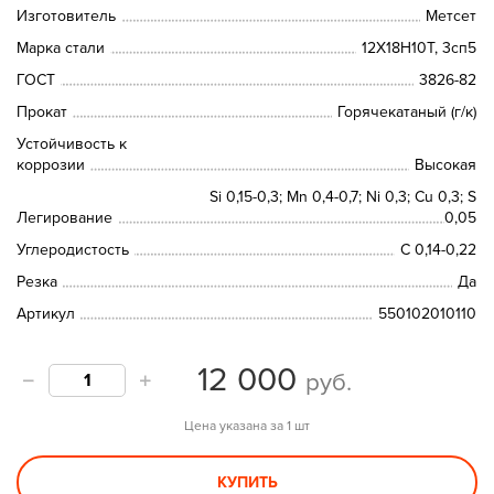
Изготовитель
Метсет
Марка стали
12Х18Н10Т, 3сп5
ГОСТ
3826-82
Прокат
Горячекатаный (г/к)
Устойчивость к
коррозии
Высокая
Si 0,15-0,3; Мn 0,4-0,7; Ni 0,3; Сu 0,3; S
Легирование
0,05
Углеродистость
С 0,14-0,22
Резка
Да
Артикул
550102010110
12 000
руб.
Цена указана за 1 шт
КУПИТЬ