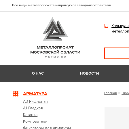
Все виды металлопроката напрямую от завода-изготовителя
Калькуля
металлоп
О НАС
НОВОСТИ
АРМАТУРА
Главная
Про
А3 Рифленая
А1 Гладкая
Катанка
Композитная
Фиксаторы для арматуры