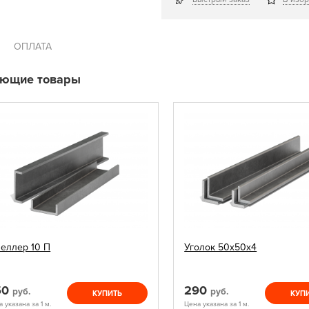
ОПЛАТА
ующие товары
еллер 10 П
Уголок 50х50х4
50
290
руб.
руб.
КУПИТЬ
КУП
 указана за 1 м.
Цена указана за 1 м.