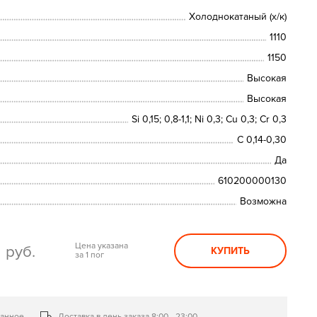
Холоднокатаный (х/к)
1110
1150
Высокая
Высокая
Si 0,15; 0,8-1,1; Ni 0,3; Сu 0,3; Cr 0,3
C 0,14-0,30
Да
610200000130
Возможна
0
Цена указана
руб.
КУПИТЬ
за 1 пог
ранное
Доставка в день заказа 8:00—23:00