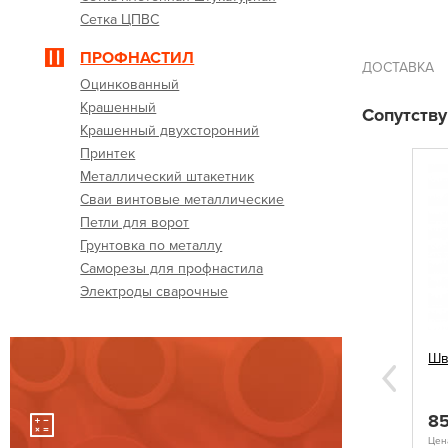
Сетка ЦПВС
ПРОФНАСТИЛ
ДОСТАВКА
Оцинкованный
Крашенный
Сопутств
Крашенный двухсторонний
Принтек
Металлический штакетник
Сваи винтовые металлические
Петли для ворот
Грунтовка по металлу
Саморезы для профнастила
Электроды сварочные
адратная
Заглушки квадратные 60х60
Шв
Next
15
8
руб.
КУПИТЬ
КУПИТЬ
Цена указана за 1 шт.
Цена