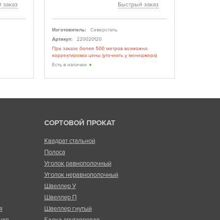
 заказ
Быстрый заказ
Изготовитель:
Северсталь
Изготовите
Артикул:
220020120
Артикул:
При заказе более 500 метров возможна
При заказе
корректировка цены (уточнить у менеджера)
корректиро
Есть в наличии
Есть в нал
СОРТОВОЙ ПРОКАТ
Квадрат стальной
Полоса
Уголок равнополочный
Уголок неравнополочный
Швеллер У
Швеллер П
я
Швеллер гнутый
ная
Балка двутавровая