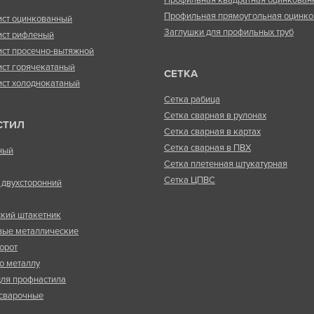
Профильная прямоугольная оцинко
ист оцинкованный
Заглушки для профильных труб
ист рифленый
ист просечно-вытяжной
ист горячекатаный
СЕТКА
ист холоднокатаный
Сетка рабица
Сетка сварная в рулонах
СТИЛ
Сетка сварная в картах
Сетка сварная в ПВХ
ный
Сетка плетенная штукатурная
Сетка ЦПВС
двухсторонний
кий штакетник
вые металлические
орот
о металлу
ля профнастила
сварочные