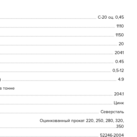
С-20 оц. 0,45
1110
1150
20
2041
0.45
0,5-12
)
4.9
в тонне
204.1
Цинк
Северсталь
Оцинкованный прокат 220, 250, 280, 320,
350
52246-2004