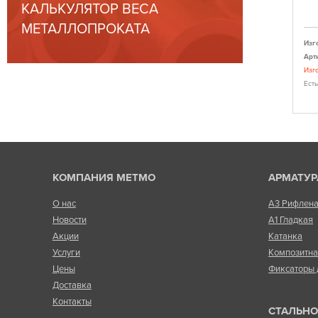
КАЛЬКУЛЯТОР ВЕСА
ыстрый заказ
Быстрый заказ
МЕТАЛЛОПРОКАТА
Изготовитель:
Спецпластик
Изг
Артикул:
260010170
Арт
 возможна
При заказе более 100 штук возможна
Изг
 у менеджера)
корректировка цены (уточнить у менеджера)
Ест
Есть в наличии
КОМПАНИЯ МЕТМО
АРМАТУР
О нас
А3 Рифлен
Новости
А1 Гладкая
Акции
Катанка
Услуги
Композитн
Цены
Фиксаторы 
Доставка
Контакты
СТАЛЬНО