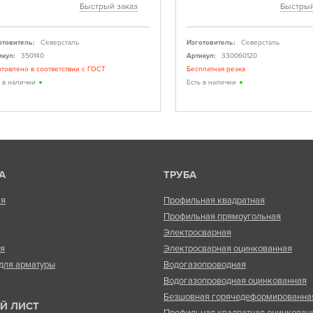
Быстрый заказ
Быстрый
отовитель:
Северсталь
Изготовитель:
Северсталь
икул:
350140
Артикул:
330060120
отовлено в соответствии с ГОСТ
Бесплатная резка
ь в наличии
Есть в наличии
А
ТРУБА
ая
Профильная квадратная
Профильная прямоугольная
Электросварная
ая
Электросварная оцинкованная
для арматуры
Водогазопроводная
Водогазопроводная оцинкованная
Безшовная горячедеформированна
Й ЛИСТ
Профильная квадратная оцинкован