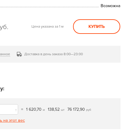
Возможна
уб.
КУПИТЬ
Цена указана за 1 м
ранное
Доставка в день заказа 8:00—23:00
у:
=
1 620,70
138,52
76 172,90
т
м
шт
руб
ь на этот вес