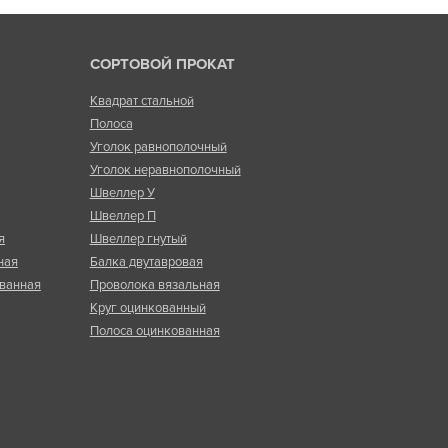
СОРТОВОЙ ПРОКАТ
Квадрат стальной
Полоса
Уголок равнополочный
Уголок неравнополочный
Швеллер У
Швеллер П
я
Швеллер гнутый
ная
Балка двутавровая
ванная
Проволока вязальная
Круг оцинкованный
Полоса оцинкованная