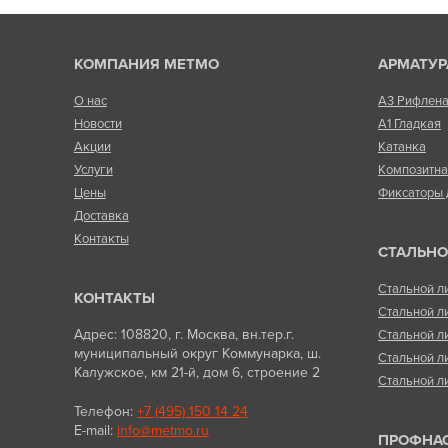
КОМПАНИЯ МЕТМО
АРМАТУР
О нас
А3 Рифлен
Новости
А1 Гладкая
Акции
Катанка
Услуги
Композитн
Цены
Фиксаторы 
Доставка
Контакты
СТАЛЬНО
Стальной л
КОНТАКТЫ
Стальной л
Адрес: 108820, г. Москва, вн.тер.г.
Стальной л
муниципальный округ Коммунарка, ш.
Стальной л
Калужское, км 21-й, дом 6, строение 2
Стальной л
Телефон:
+7 (495) 150 14 24
E-mail:
info@metmo.ru
ПРОФНА