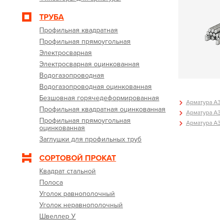
ТРУБА
Профильная квадратная
Профильная прямоугольная
Электросварная
Электросварная оцинкованная
Водогазопроводная
Водогазопроводная оцинкованная
Безшовная горячедеформированная
Арматура А3
Профильная квадратная оцинкованная
Арматура А3
Профильная прямоугольная
Арматура А3
оцинкованная
Заглушки для профильных труб
СОРТОВОЙ ПРОКАТ
Квадрат стальной
Полоса
Уголок равнополочный
Уголок неравнополочный
Швеллер У