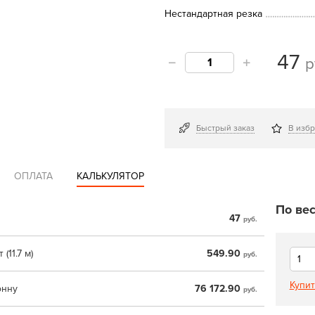
Нестандартная резка
47
р
Быстрый заказ
В изб
ОПЛАТА
КАЛЬКУЛЯТОР
По вес
47
руб.
 (11.7 м)
549.90
руб.
Купит
онну
76 172.90
руб.