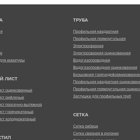
А
ТРУБА
ая
Профильная квадратная
Профильная прямоугольная
Электросварная
ая
Электросварная оцинкованная
для арматуры
Водогазопроводная
Водогазопроводная оцинкованная
Безшовная горячедеформированна
Й ЛИСТ
Профильная квадратная оцинкован
Профильная прямоугольная оцинко
ист оцинкованный
Заглушки для профильных труб
ист рифленый
ист просечно-вытяжной
ист горячекатаный
СЕТКА
ист холоднокатаный
Сетка рабица
Сетка сварная в рулонах
СТИЛ