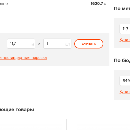
онне
1620.7
м
По ме
Купит
×
м
шт
СЧИТАТЬ
а нестандартная нарезка
По бю
Купит
ующие товары