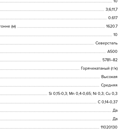
10
3;6;11,7
0.617
онне (м)
1620.7
10
Северсталь
А500
5781‒82
Горячекатаный (г/к)
Высокая
Средняя
Si 0,15-0,3; Mn 0,4-0,65; Ni 0,3; Cu 0,3
С 0,14-0,37
Да
Да
11020130