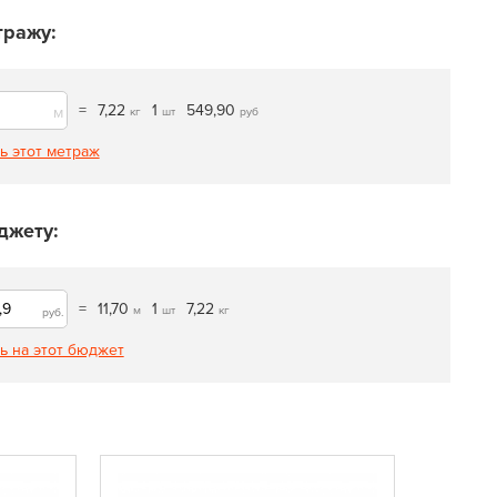
тражу:
=
7,22
1
549,90
м
кг
шт
руб
ь этот метраж
джету:
=
11,70
1
7,22
м
шт
кг
руб.
ь на этот бюджет