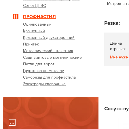
Метров в т
Сетка ЦПВС
ПРОФНАСТИЛ
Резка:
Оцинкованный
Крашенный
Крашенный двухсторонний
Длина
Принтек
отрезка:
Металлический штакетник
Мне нужн
Сваи винтовые металлические
Петли для ворот
Грунтовка по металлу
Саморезы для профнастила
Электроды сварочные
Сопутств