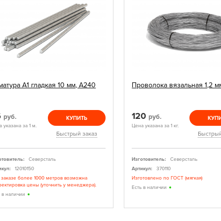
матура А1 гладкая 10 мм, А240
Проволока вязальная 1,2 м
6
120
руб.
руб.
КУПИТЬ
КУП
 указана за 1 м.
Цена указана за 1 кг.
Быстрый заказ
Быстрый
отовитель:
Северсталь
Изготовитель:
Северсталь
икул:
12010150
Артикул:
370110
 заказе более 1000 метров возможна
Изготовлено по ГОСТ (мягкая)
ректировка цены (уточнить у менеджера).
Есть в наличии
ь в наличии