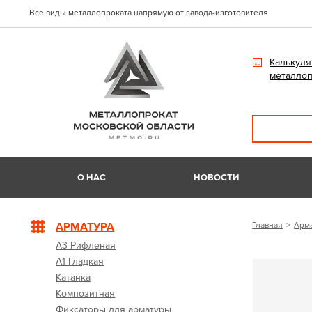
Все виды металлопроката напрямую от завода-изготовителя
Калькуля
металлоп
О НАС
НОВОСТИ
АРМАТУРА
Главная
Арм
А3 Рифленая
А1 Гладкая
Катанка
Композитная
Фиксаторы для арматуры