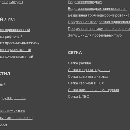
для арматуры
Водогазопроводная
Водогазопроводная оцинкованная
Безшовная горячедеформированна
Й ЛИСТ
Профильная квадратная оцинкован
Профильная прямоугольная оцинко
ист оцинкованный
Заглушки для профильных труб
ист рифленый
ист просечно-вытяжной
ист горячекатаный
СЕТКА
ист холоднокатаный
Сетка рабица
Сетка сварная в рулонах
СТИЛ
Сетка сварная в картах
Сетка сварная в ПВХ
ный
Сетка плетенная штукатурная
Сетка ЦПВС
двухсторонний
кий штакетник
вые металлические
орот