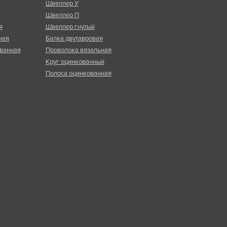
Швеллер У
Швеллер П
я
Швеллер гнутый
ная
Балка двутавровая
ванная
Проволока вязальная
Круг оцинкованный
Полоса оцинкованная