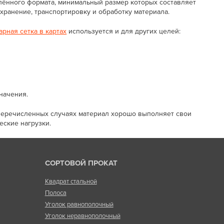
елённого формата, минимальный размер которых составляет
хранение, транспортировку и обработку материала.
арная сетка в картах
используется и для других целей:
начения.
 перечисленных случаях материал хорошо выполняет свои
ские нагрузки.
СОРТОВОЙ ПРОКАТ
Квадрат стальной
Полоса
Уголок равнополочный
Уголок неравнополочный