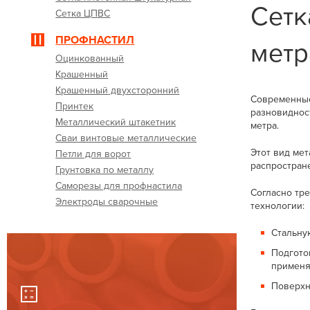
Сетк
Сетка ЦПВС
ПРОФНАСТИЛ
метр
Оцинкованный
Крашенный
Крашенный двухсторонний
Современные
Принтек
разновидност
Металлический штакетник
метра.
Сваи винтовые металлические
Этот вид ме
Петли для ворот
распростране
Грунтовка по металлу
Саморезы для профнастила
Согласно тр
Электроды сварочные
технологии:
Стальну
Подгото
применя
Поверхн