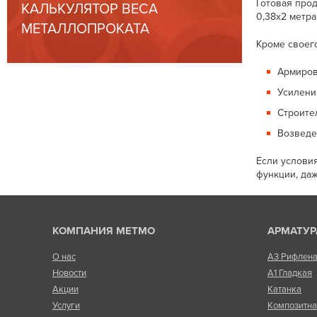
Готовая про
КАЛЬКУЛЯТОР ВЕСА
0,38x2 метра
МЕТАЛЛОПРОКАТА
Кроме своег
Армиров
Усилени
Строите
Возведе
Если услови
функции, да
КОМПАНИЯ МЕТМО
АРМАТУР
О нас
А3 Рифлен
Новости
А1 Гладкая
Акции
Катанка
Услуги
Композитн