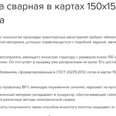
а сварная в картах 150x15
а
 технологии прокладки транспортных магистралей требуют обязат
ей материала, успешно справляющегося с подобной задачей, являе
таллопроката, имеющего ячеистую структуру с размером ячеек 150 
ние. Он поступает в продажу уже раскроенным на куски. Его дост
ебованиям, сформулированным в ГОСТ 23279-2012, сетка в картах 1
ю проволоку ВР-1, имеющую переменное сечение, нарезают на куск
вленный материал укладывают в кондуктор, обеспечивающий собл
я различные методы электрической сварки.
ость полученного таким способом ячеистого полотна защищают от 