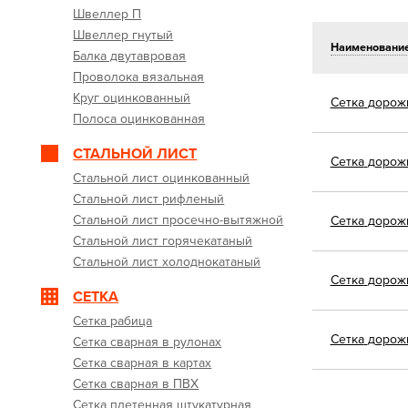
Швеллер П
Швеллер гнутый
Наименовани
Балка двутавровая
Проволока вязальная
Круг оцинкованный
Сетка
дорожн
Полоса оцинкованная
СТАЛЬНОЙ ЛИСТ
Сетка
дорожн
Стальной лист оцинкованный
Стальной лист рифленый
Стальной лист просечно-вытяжной
Сетка
дорожн
Стальной лист горячекатаный
Стальной лист холоднокатаный
Сетка
дорожн
СЕТКА
Сетка рабица
Сетка
дорожн
Сетка сварная в рулонах
Сетка сварная в картах
Сетка сварная в ПВХ
Сетка плетенная штукатурная