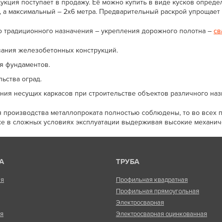
дукция поступает в продажу. Её можно купить в виде кусков опред
, а максимальный – 2x6 метра. Предварительный раскрой упрощает 
о традиционного назначения – укрепления дорожного полотна –
св
ания железобетонных конструкций.
я фундаментов.
льства оград.
ния несущих каркасов при строительстве объектов различного наз
я производства металлопроката полностью соблюдены, то во всех
же в сложных условиях эксплуатации выдерживая высокие механиче
А
ТРУБА
ая
Профильная квадратная
Профильная прямоугольная
Электросварная
ая
Электросварная оцинкованная