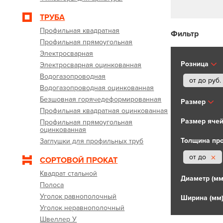
ТРУБА
Профильная квадратная
Фильтр
Профильная прямоугольная
Электросварная
Розница
Электросварная оцинкованная
Водогазопроводная
от до
руб.
Водогазопроводная оцинкованная
Безшовная горячедеформированная
Размер
Профильная квадратная оцинкованная
Размер ячей
Профильная прямоугольная
оцинкованная
Толщина про
Заглушки для профильных труб
от до
СОРТОВОЙ ПРОКАТ
Квадрат стальной
Диаметр (мм
Полоса
Уголок равнополочный
Ширина (мм
Уголок неравнополочный
Швеллер У