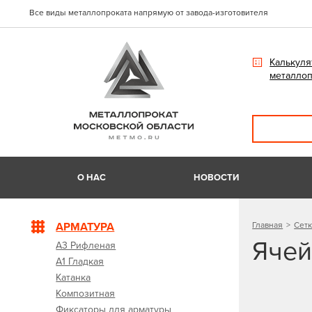
Все виды металлопроката напрямую от завода-изготовителя
Калькуля
металлоп
О НАС
НОВОСТИ
АРМАТУРА
Главная
Сетк
Ячей
А3 Рифленая
А1 Гладкая
Катанка
Композитная
Фиксаторы для арматуры