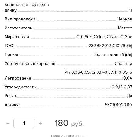
Количество прутьев в
длину
11
Вид проволоки
Черная
Изготовитель
Метсет
Марка стали
Ст0,8пс, Ст1пс, Ст2пс, Ст3пс
ГОСТ
23279-2012 (23279-85)
Прокат
Горячекатаный (г/к)
Устойчивость к коррозии
Средняя
Mn 0,35-0,65; Si 0,17-0,37; P 0,05; S
Легирование
0,04
Углеродистость
C 0,14-0,37
Резка
Да
Артикул
530101020110
180
руб.
Цена указана за 1 шт