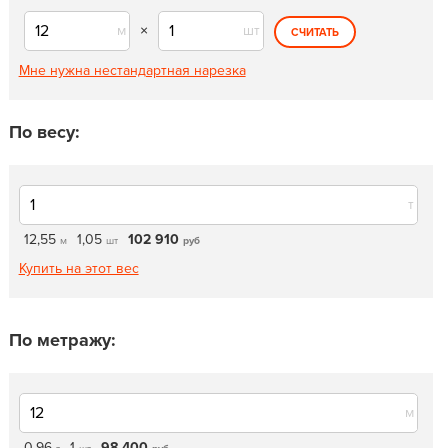
м
×
шт
СЧИТАТЬ
Мне нужна нестандартная нарезка
По весу:
т
12,55
1,05
102 910
м
шт
руб
Купить на этот вес
По метражу:
м
0,96
1
98 400