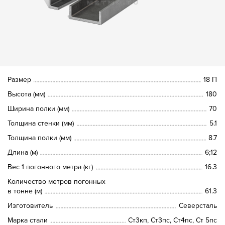
Размер
18 П
Высота (мм)
180
Ширина полки (мм)
70
Толщина стенки (мм)
5.1
Толщина полки (мм)
8.7
Длина (м)
6;12
Вес 1 погонного метра (кг)
16.3
Количество метров погонных
в тонне (м)
61.3
Изготовитель
Северсталь
Марка стали
Ст3кп, Ст3пс, Ст4пс, Ст 5пс