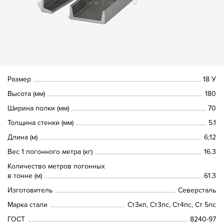
Размер
18 У
Высота (мм)
180
Ширина полки (мм)
70
Толщина стенки (мм)
5.1
Длина (м)
6;12
Вес 1 погонного метра (кг)
16.3
Количество метров погонных
в тонне (м)
61.3
Изготовитель
Северсталь
Марка стали
Ст3кп, Ст3пс, Ст4пс, Ст 5пс
ГОСТ
8240-97