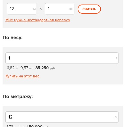
м
×
шт
СЧИТАТЬ
Мне нужна нестандартная нарезка
По весу:
т
6,82
0,57
85 250
м
шт
руб
Купить на этот вес
По метражу:
м
1,76
1
150 000