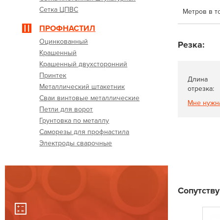
Сетка ЦПВС
Метров в т
ПРОФНАСТИЛ
Оцинкованный
Резка:
Крашенный
Крашенный двухсторонний
Принтек
Длина
Металлический штакетник
отрезка:
Сваи винтовые металлические
Мне нужн
Петли для ворот
Грунтовка по металлу
Саморезы для профнастила
Электроды сварочные
Сопутств