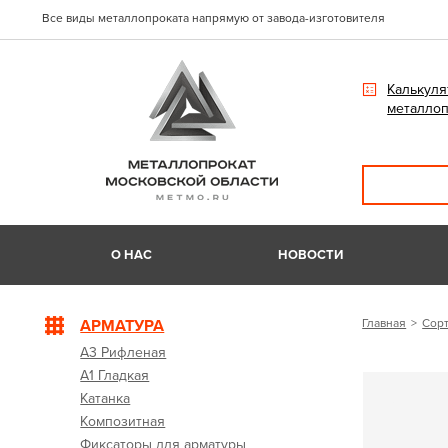
Все виды металлопроката напрямую от завода-изготовителя
Калькуля
металлоп
О НАС
НОВОСТИ
АРМАТУРА
Главная
Сорт
А3 Рифленая
А1 Гладкая
Катанка
Композитная
Фиксаторы для арматуры