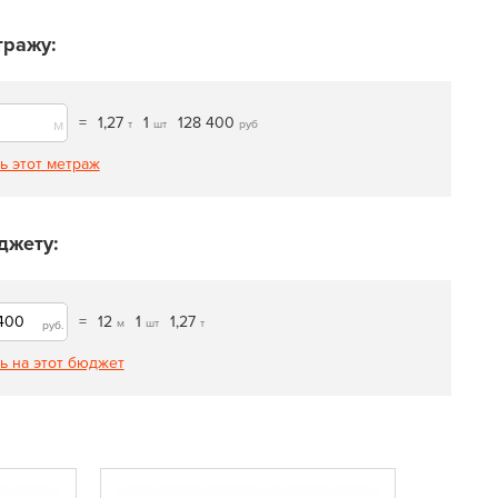
тражу:
=
1,27
1
128 400
м
т
шт
руб
ь этот метраж
джету:
=
12
1
1,27
м
шт
т
руб.
ь на этот бюджет