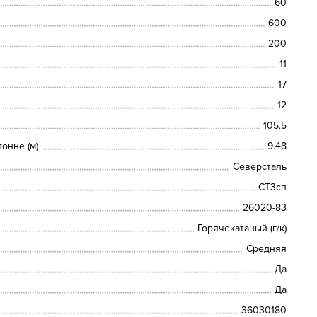
60
600
200
11
17
12
105.5
онне (м)
9.48
Северсталь
СТ3сп
26020-83
Горячекатаный (г/к)
Средняя
Да
Да
36030180