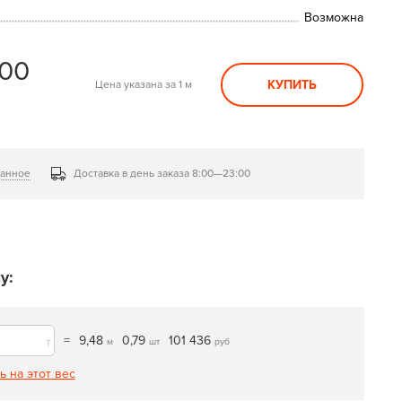
Возможна
700
КУПИТЬ
Цена указана за 1 м
ранное
Доставка в день заказа 8:00—23:00
у:
=
9,48
0,79
101 436
т
м
шт
руб
ь на этот вес