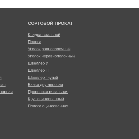
СОРТОВОЙ ПРОКАТ
Квадрат стальной
Полоса
Уголок равнополочный
Уголок неравнополочный
Швеллер У
Швеллер П
я
Швеллер гнутый
ная
Балка двутавровая
ванная
Проволока вязальная
Круг оцинкованный
Полоса оцинкованная