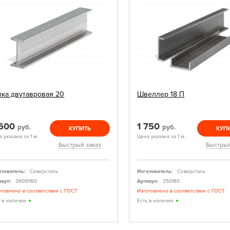
лка двутавровая 20
Швеллер 18 П
 600
1 750
руб.
руб.
КУПИТЬ
КУП
 указана за 1 м.
Цена указана за 1 м.
Быстрый заказ
Быстрый
отовитель:
Северсталь
Изготовитель:
Северсталь
икул:
36010160
Артикул:
350180
отовлено в соответствии с ГОСТ
Изготовлено в соответствии с ГОСТ
ь в наличии
Есть в наличии