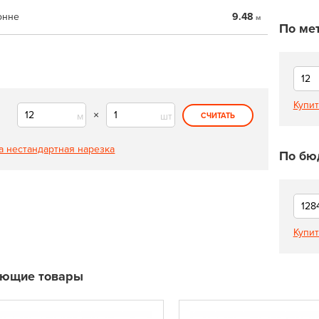
онне
9.48
м
По ме
Купит
×
м
шт
СЧИТАТЬ
а нестандартная нарезка
По бю
Купит
ующие товары