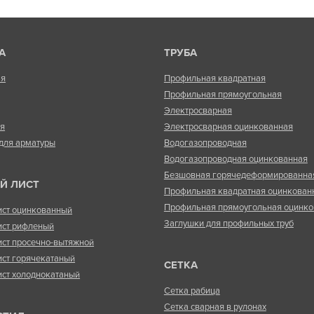
А
ТРУБА
ая
Профильная квадратная
Профильная прямоугольная
Электросварная
ая
Электросварная оцинкованная
для арматуры
Водогазопроводная
Водогазопроводная оцинкованная
Безшовная горячедеформированна
Й ЛИСТ
Профильная квадратная оцинкован
Профильная прямоугольная оцинко
ист оцинкованный
Заглушки для профильных труб
ист рифленый
ист просечно-вытяжной
ист горячекатаный
СЕТКА
ист холоднокатаный
Сетка рабица
Сетка сварная в рулонах