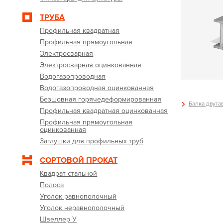
ТРУБА
Профильная квадратная
Профильная прямоугольная
Электросварная
Электросварная оцинкованная
Водогазопроводная
Водогазопроводная оцинкованная
Безшовная горячедеформированная
Балка двутав
Профильная квадратная оцинкованная
Профильная прямоугольная
оцинкованная
Заглушки для профильных труб
СОРТОВОЙ ПРОКАТ
Квадрат стальной
Полоса
Уголок равнополочный
Уголок неравнополочный
Швеллер У