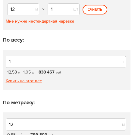
м
×
шт
СЧИТАТЬ
Мне нужна нестандартная нарезка
По весу:
т
12,58
1,05
838 457
м
шт
руб
Купить на этот вес
По метражу:
м
0,95
1
799 800