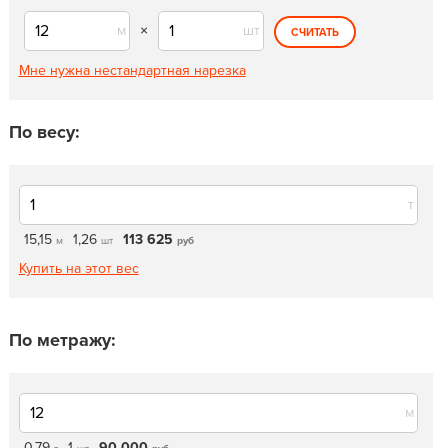
м
×
шт
СЧИТАТЬ
Мне нужна нестандартная нарезка
По весу:
т
15,15
1,26
113 625
м
шт
руб
Купить на этот вес
По метражу:
м
0,79
1
90 000