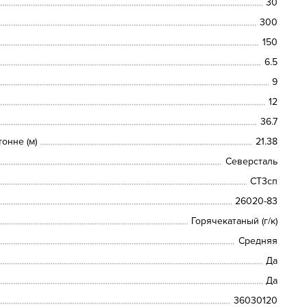
30
300
150
6.5
9
12
36.7
онне (м)
21.38
Северсталь
СТ3сп
26020-83
Горячекатаный (г/к)
Средняя
Да
Да
36030120