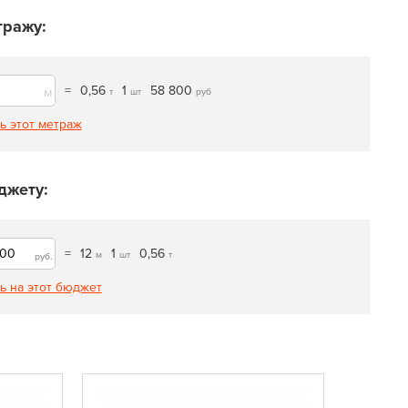
тражу:
=
0,56
1
58 800
м
т
шт
руб
ь этот метраж
джету:
=
12
1
0,56
м
шт
т
руб.
ь на этот бюджет
ХИТ ПРО