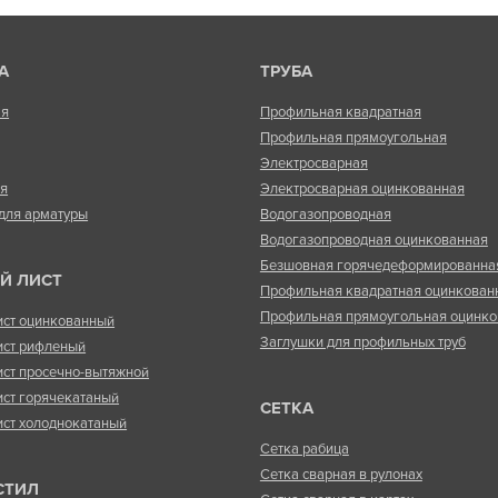
А
ТРУБА
ая
Профильная квадратная
Профильная прямоугольная
Электросварная
ая
Электросварная оцинкованная
для арматуры
Водогазопроводная
Водогазопроводная оцинкованная
Безшовная горячедеформированна
Й ЛИСТ
Профильная квадратная оцинкован
Профильная прямоугольная оцинко
ист оцинкованный
Заглушки для профильных труб
ист рифленый
ист просечно-вытяжной
ист горячекатаный
СЕТКА
ист холоднокатаный
Сетка рабица
Сетка сварная в рулонах
СТИЛ