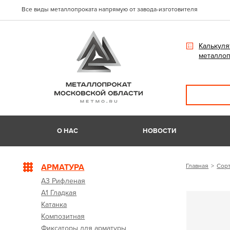
Все виды металлопроката напрямую от завода-изготовителя
Калькуля
металлоп
О НАС
НОВОСТИ
АРМАТУРА
Главная
Сорт
А3 Рифленая
А1 Гладкая
Катанка
Композитная
Фиксаторы для арматуры