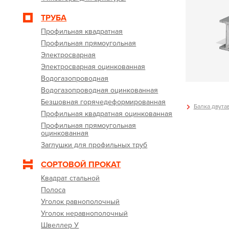
ТРУБА
Профильная квадратная
Профильная прямоугольная
Электросварная
Электросварная оцинкованная
Водогазопроводная
Водогазопроводная оцинкованная
Безшовная горячедеформированная
Балка двутав
Профильная квадратная оцинкованная
Профильная прямоугольная
оцинкованная
Заглушки для профильных труб
СОРТОВОЙ ПРОКАТ
Квадрат стальной
Полоса
Уголок равнополочный
Уголок неравнополочный
Швеллер У