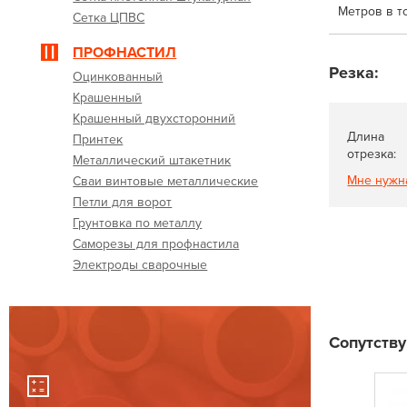
Метров в т
Сетка ЦПВС
ПРОФНАСТИЛ
Резка:
Оцинкованный
Крашенный
Крашенный двухсторонний
Длина
Принтек
отрезка:
Металлический штакетник
Мне нужн
Сваи винтовые металлические
Петли для ворот
Грунтовка по металлу
Саморезы для профнастила
Электроды сварочные
Сопутств