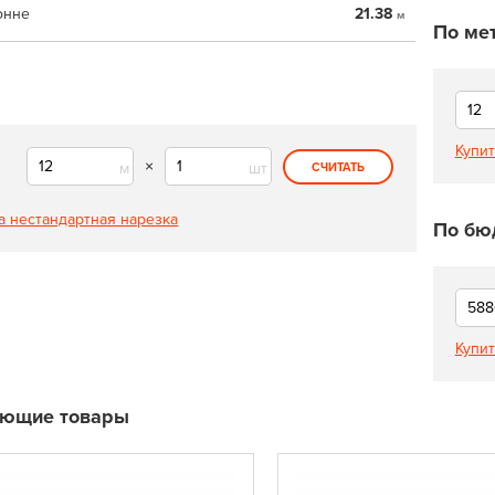
онне
21.38
м
По ме
Купит
×
м
шт
СЧИТАТЬ
а нестандартная нарезка
По бю
Купит
ующие товары