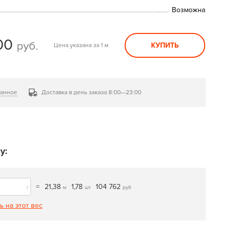
Возможна
00
руб.
КУПИТЬ
Цена указана за 1 м
ранное
Доставка в день заказа 8:00—23:00
у:
=
21,38
1,78
104 762
т
м
шт
руб
ь на этот вес