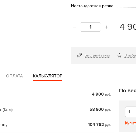
Нестандартная резка
4 9
Быстрый заказ
В изб
ОПЛАТА
КАЛЬКУЛЯТОР
По вес
4 900
руб.
 (12 м)
58 800
руб.
Купит
онну
104 762
руб.