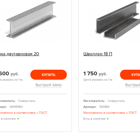
лка двутавровая 20
Швеллер 18 П
 600
1 750
руб.
руб.
КУПИТЬ
КУП
 указана за 1 м.
Цена указана за 1 м.
Быстрый заказ
Быстрый
отовитель:
Северсталь
Изготовитель:
Северсталь
икул:
36010160
Артикул:
350180
отовлено в соответствии с ГОСТ
Изготовлено в соответствии с ГОСТ
ь в наличии
Есть в наличии