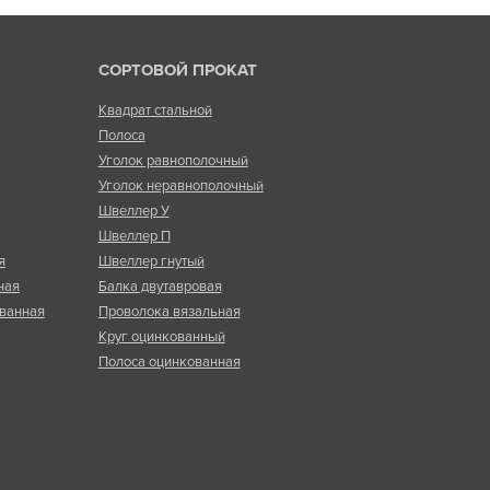
СОРТОВОЙ ПРОКАТ
Квадрат стальной
Полоса
Уголок равнополочный
Уголок неравнополочный
Швеллер У
Швеллер П
я
Швеллер гнутый
ная
Балка двутавровая
ванная
Проволока вязальная
Круг оцинкованный
Полоса оцинкованная