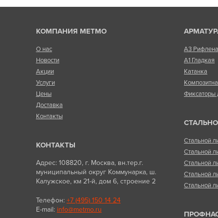
КОМПАНИЯ МЕТМО
АРМАТУР
О нас
А3 Рифлен
Новости
А1 Гладкая
Акции
Катанка
Услуги
Композитн
Цены
Фиксаторы 
Доставка
Контакты
СТАЛЬНО
Стальной л
КОНТАКТЫ
Стальной л
Адрес: 108820, г. Москва, вн.тер.г.
Стальной л
муниципальный округ Коммунарка, ш.
Стальной л
Калужское, км 21-й, дом 6, строение 2
Стальной л
Телефон:
+7 (495) 150 14 24
E-mail:
info@metmo.ru
ПРОФНА