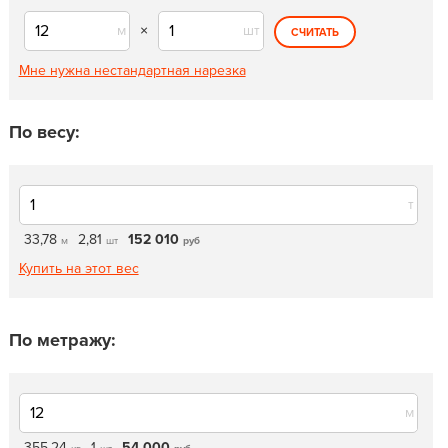
м
×
шт
СЧИТАТЬ
Мне нужна нестандартная нарезка
По весу:
т
33,78
2,81
152 010
м
шт
руб
Купить на этот вес
По метражу:
м
355,24
1
54 000