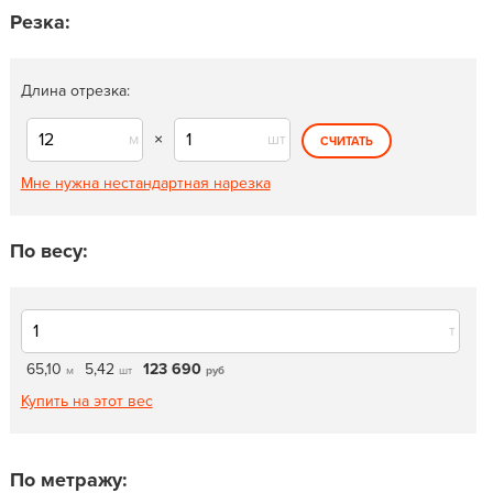
Резка:
Длина отрезка:
м
×
шт
СЧИТАТЬ
Мне нужна нестандартная нарезка
По весу:
т
65,10
5,42
123 690
м
шт
руб
Купить на этот вес
По метражу: