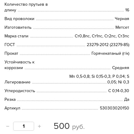
Количество прутьев в
длину
16
Вид проволоки
Черная
Изготовитель
Метсет
Марка стали
Ст0,8пс, Ст1пс, Ст2пс, Ст3пс
ГОСТ
23279-2012 (23279-85)
Прокат
Горячекатаный (г/к)
Устойчивость к
коррозии
Средняя
Mn 0,5-0,8; Si 0,15-0,3; P 0,04; S
Легирование
0,05; Ni 0,3
Углеродистость
C 0,14-0,30
Резка
Да
Артикул
530303020150
500
руб.