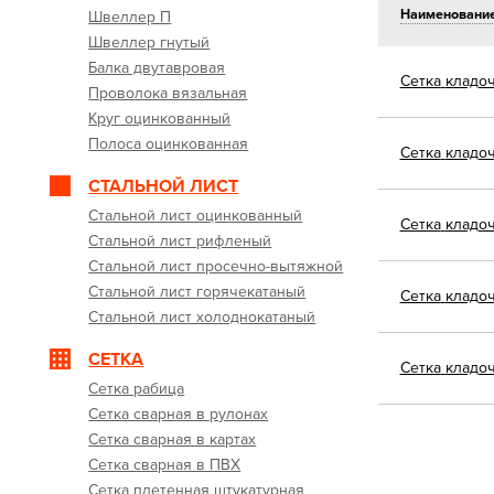
Наименовани
Швеллер П
Швеллер гнутый
Балка двутавровая
Сетка
кладоч
Проволока вязальная
Круг оцинкованный
Полоса оцинкованная
Сетка
кладоч
СТАЛЬНОЙ ЛИСТ
Стальной лист оцинкованный
Сетка
кладоч
Стальной лист рифленый
Стальной лист просечно-вытяжной
Стальной лист горячекатаный
Сетка
кладоч
Стальной лист холоднокатаный
СЕТКА
Сетка
кладоч
Сетка рабица
Сетка сварная в рулонах
Сетка сварная в картах
Сетка сварная в ПВХ
Сетка плетенная штукатурная