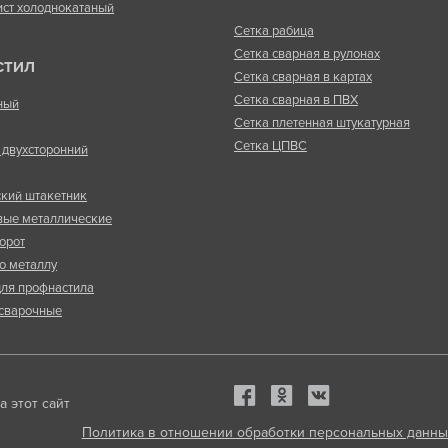
ист холоднокатаный
Сетка рабица
Сетка сварная в рулонах
СТИЛ
Сетка сварная в картах
Сетка сварная в ПВХ
ный
Сетка плетенная штукатурная
Сетка ЦПВС
двухсторонний
кий штакетник
вые металлические
орот
о металлу
ля профнастила
сварочные
 этот сайт
Политика в отношении обработки персональных данны