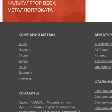
КАЛЬКУЛЯТОР ВЕСА
МЕТАЛЛОПРОКАТА
КОМПАНИЯ МЕТМО
АРМАТУР
О нас
А3 Рифлен
Новости
А1 Гладкая
Акции
Катанка
Услуги
Композитн
Цены
Фиксаторы 
Доставка
Контакты
СТАЛЬНО
Стальной л
КОНТАКТЫ
Стальной л
Адрес: 108820, г. Москва, вн.тер.г.
Стальной л
муниципальный округ Коммунарка, ш.
Стальной л
Калужское, км 21-й, дом 6, строение 2