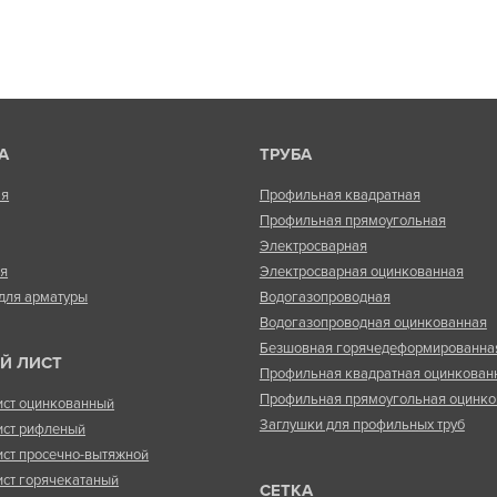
А
ТРУБА
ая
Профильная квадратная
Профильная прямоугольная
Электросварная
ая
Электросварная оцинкованная
для арматуры
Водогазопроводная
Водогазопроводная оцинкованная
Безшовная горячедеформированна
Й ЛИСТ
Профильная квадратная оцинкован
Профильная прямоугольная оцинко
ист оцинкованный
Заглушки для профильных труб
ист рифленый
ист просечно-вытяжной
ист горячекатаный
СЕТКА