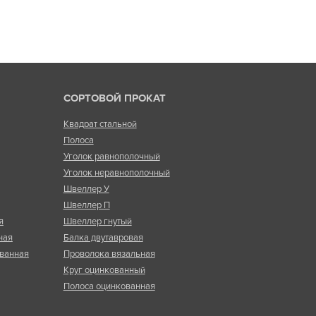
СОРТОВОЙ ПРОКАТ
Квадрат стальной
Полоса
Уголок равнополочный
Уголок неравнополочный
Швеллер У
Швеллер П
я
Швеллер гнутый
ная
Балка двутавровая
ванная
Проволока вязальная
Круг оцинкованный
Полоса оцинкованная