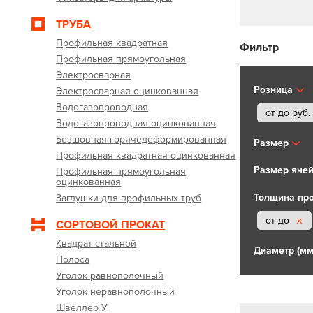
ТРУБА
Профильная квадратная
Фильтр
Профильная прямоугольная
Электросварная
Розница
Электросварная оцинкованная
Водогазопроводная
от до
руб.
Водогазопроводная оцинкованная
Безшовная горячедеформированная
Размер
Профильная квадратная оцинкованная
Размер ячей
Профильная прямоугольная
оцинкованная
Толщина про
Заглушки для профильных труб
от до
СОРТОВОЙ ПРОКАТ
Квадрат стальной
Диаметр (мм
Полоса
Уголок равнополочный
Уголок неравнополочный
Швеллер У