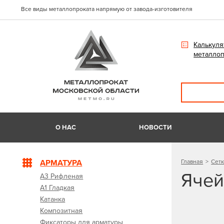
Все виды металлопроката напрямую от завода-изготовителя
Калькуля
металлоп
О НАС
НОВОСТИ
АРМАТУРА
Главная
Сетк
Ячей
А3 Рифленая
А1 Гладкая
Катанка
Композитная
Фиксаторы для арматуры