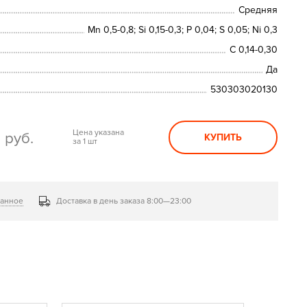
Средняя
Mn 0,5-0,8; Si 0,15-0,3; P 0,04; S 0,05; Ni 0,3
C 0,14-0,30
Да
530303020130
0
Цена указана
руб.
КУПИТЬ
за 1 шт
ранное
Доставка в день заказа 8:00—23:00