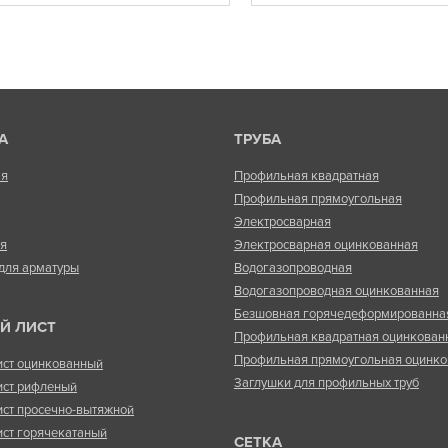
А
ТРУБА
ая
Профильная квадратная
Профильная прямоугольная
Электросварная
ая
Электросварная оцинкованная
для арматуры
Водогазопроводная
Водогазопроводная оцинкованная
Безшовная горячедеформированна
Й ЛИСТ
Профильная квадратная оцинкован
Профильная прямоугольная оцинко
ист оцинкованный
Заглушки для профильных труб
ист рифленый
ист просечно-вытяжной
ист горячекатаный
СЕТКА