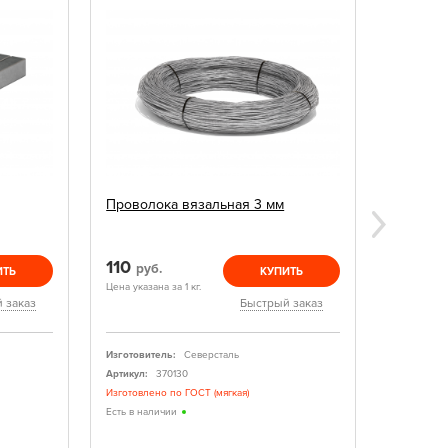
ХИТ ПРО
Проволока вязальная 3 мм
Арматур
А500С
110
64
руб.
руб.
ИТЬ
КУПИТЬ
Цена указана за 1 кг.
Цена указан
 заказ
Быстрый заказ
Изготовитель:
Северсталь
Изготовите
Артикул:
370130
Артикул:
Изготовлено по ГОСТ (мягкая)
При заказе
корректиро
Есть в наличии
Есть в нал