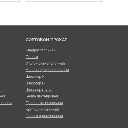
СОРТОВОЙ ПРОКАТ
Квадрат стальной
Полоса
Уголок равнополочный
Уголок неравнополочный
Швеллер У
Швеллер П
я
Швеллер гнутый
ная
Балка двутавровая
ванная
Проволока вязальная
Круг оцинкованный
Полоса оцинкованная