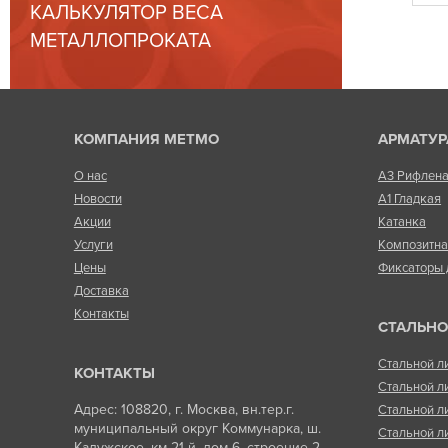
КАЛЬКУЛЯТОР ВЕСА
МЕТАЛЛОПРОКАТА
КОМПАНИЯ МЕТМО
АРМАТУР
О нас
А3 Рифлен
Новости
А1 Гладкая
Акции
Катанка
Услуги
Композитн
Цены
Фиксаторы 
Доставка
Контакты
СТАЛЬНО
Стальной л
КОНТАКТЫ
Стальной л
Адрес: 108820, г. Москва, вн.тер.г.
Стальной л
муниципальный округ Коммунарка, ш.
Стальной л
Калужское, км 21-й, дом 6, строение 2