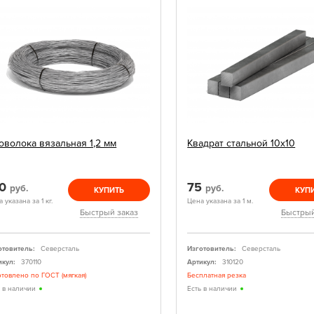
оволока вязальная 1,2 мм
Квадрат стальной 10х10
20
75
руб.
руб.
КУПИТЬ
КУП
 указана за 1 кг.
Цена указана за 1 м.
Быстрый заказ
Быстрый
отовитель:
Северсталь
Изготовитель:
Северсталь
икул:
370110
Артикул:
310120
отовлено по ГОСТ (мягкая)
Бесплатная резка
ь в наличии
Есть в наличии