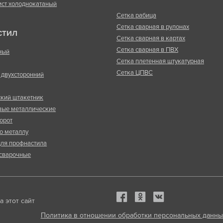
ист холоднокатаный
Сетка рабица
Сетка сварная в рулонах
СТИЛ
Сетка сварная в картах
Сетка сварная в ПВХ
ный
Сетка плетенная штукатурная
Сетка ЦПВС
двухсторонний
кий штакетник
вые металлические
орот
о металлу
ля профнастила
сварочные
 этот сайт
Политика в отношении обработки персональных данны