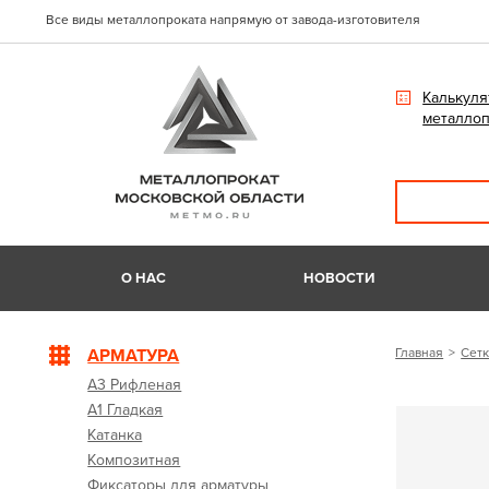
Все виды металлопроката напрямую от завода-изготовителя
Калькуля
металлоп
О НАС
НОВОСТИ
АРМАТУРА
Главная
Сетк
А3 Рифленая
А1 Гладкая
Катанка
Композитная
Фиксаторы для арматуры