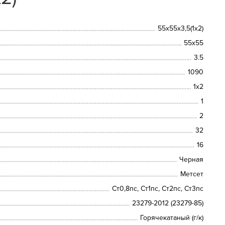
55х55х3,5(1х2)
55х55
3.5
1090
1х2
1
2
32
16
Черная
Метсет
Ст0,8пс, Ст1пс, Ст2пс, Ст3пс
23279-2012 (23279-85)
Горячекатаный (г/к)