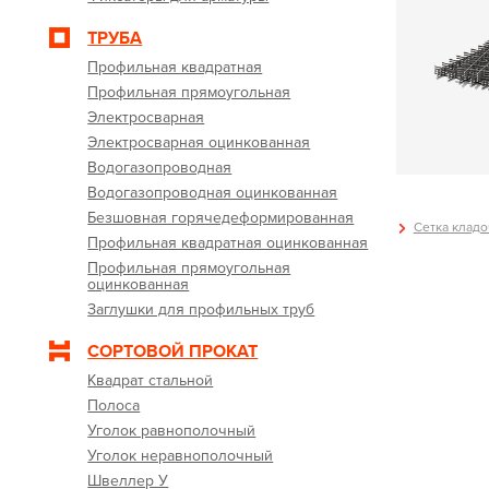
ТРУБА
Профильная квадратная
Профильная прямоугольная
Электросварная
Электросварная оцинкованная
Водогазопроводная
Водогазопроводная оцинкованная
Безшовная горячедеформированная
Сетка кладоч
Профильная квадратная оцинкованная
Профильная прямоугольная
оцинкованная
Заглушки для профильных труб
СОРТОВОЙ ПРОКАТ
Квадрат стальной
Полоса
Уголок равнополочный
Уголок неравнополочный
Швеллер У