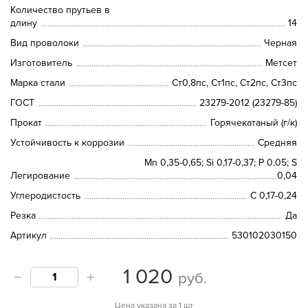
Количество прутьев в
длину
14
Вид проволоки
Черная
Изготовитель
Метсет
Марка стали
Ст0,8пс, Ст1пс, Ст2пс, Ст3пс
ГОСТ
23279-2012 (23279-85)
Прокат
Горячекатаный (г/к)
Устойчивость к коррозии
Средняя
Mn 0,35-0,65; Si 0,17-0,37; P 0,05; S
Легирование
0,04
Углеродистость
C 0,17-0,24
Резка
Да
Артикул
530102030150
1 020
руб.
Цена указана за 1 шт