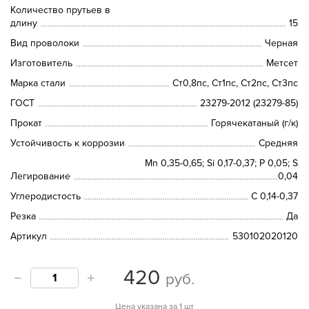
Количество прутьев в
длину
15
Вид проволоки
Черная
Изготовитель
Метсет
Марка стали
Ст0,8пс, Ст1пс, Ст2пс, Ст3пс
ГОСТ
23279-2012 (23279-85)
Прокат
Горячекатаный (г/к)
Устойчивость к коррозии
Средняя
Mn 0,35-0,65; Si 0,17-0,37; P 0,05; S
Легирование
0,04
Углеродистость
С 0,14-0,37
Резка
Да
Артикул
530102020120
420
руб.
Цена указана за 1 шт