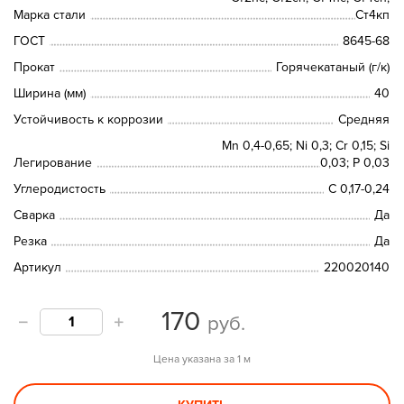
Марка стали
Ст4кп
ГОСТ
8645-68
Прокат
Горячекатаный (г/к)
Ширина (мм)
40
Устойчивость к коррозии
Средняя
Mn 0,4-0,65; Ni 0,3; Cr 0,15; Si
Легирование
0,03; P 0,03
Углеродистость
C 0,17-0,24
Сварка
Да
Резка
Да
Артикул
220020140
170
руб.
Цена указана за 1 м