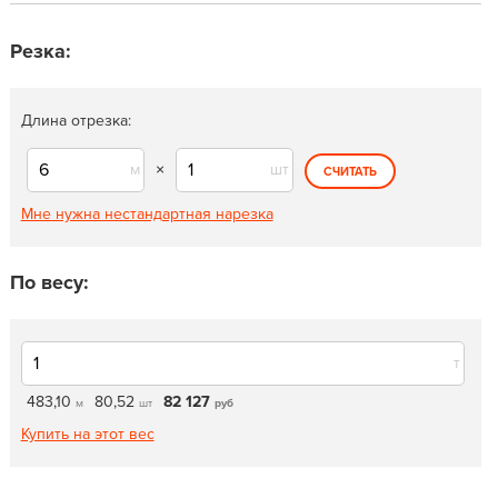
Резка:
Длина отрезка:
м
×
шт
СЧИТАТЬ
Мне нужна нестандартная нарезка
По весу:
т
483,10
80,52
82 127
м
шт
руб
Купить на этот вес