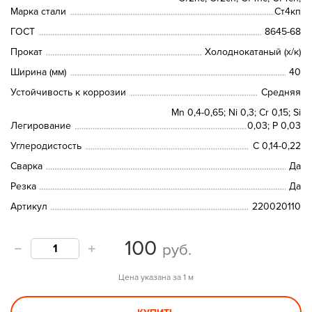
Марка стали
Ст4кп
ГОСТ
8645-68
Прокат
Холоднокатаный (х/к)
Ширина (мм)
40
Устойчивость к коррозии
Средняя
Mn 0,4-0,65; Ni 0,3; Cr 0,15; Si
Легирование
0,03; P 0,03
Углеродистость
С 0,14-0,22
Сварка
Да
Резка
Да
Артикул
220020110
100
руб.
Цена указана за 1 м