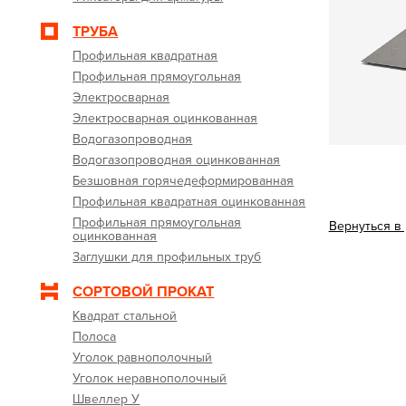
ТРУБА
Профильная квадратная
Профильная прямоугольная
Электросварная
Электросварная оцинкованная
Водогазопроводная
Водогазопроводная оцинкованная
Безшовная горячедеформированная
Профильная квадратная оцинкованная
Профильная прямоугольная
Вернуться в
оцинкованная
Заглушки для профильных труб
СОРТОВОЙ ПРОКАТ
Квадрат стальной
Полоса
Уголок равнополочный
Уголок неравнополочный
Швеллер У