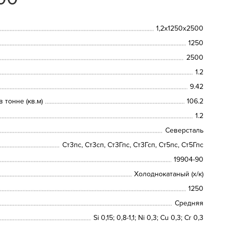
1,2х1250х2500
1250
2500
1.2
9.42
 тонне (кв.м)
106.2
1.2
Северсталь
Ст3пс, Ст3сп, Ст3Гпс, Ст3Гсп, Ст5пс, Ст5Гпс
19904-90
Холоднокатаный (х/к)
1250
Средняя
Si 0,15; 0,8-1,1; Ni 0,3; Сu 0,3; Cr 0,3