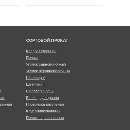
СОРТОВОЙ ПРОКАТ
Квадрат стальной
Полоса
Уголок равнополочный
Уголок неравнополочный
Швеллер У
Швеллер П
я
Швеллер гнутый
ная
Балка двутавровая
ванная
Проволока вязальная
Круг оцинкованный
Полоса оцинкованная