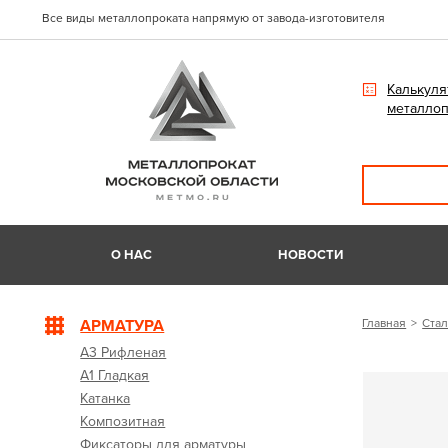
Все виды металлопроката напрямую от завода-изготовителя
Калькуля
металлоп
О НАС
НОВОСТИ
АРМАТУРА
Главная
Стал
А3 Рифленая
А1 Гладкая
Катанка
Композитная
Фиксаторы для арматуры