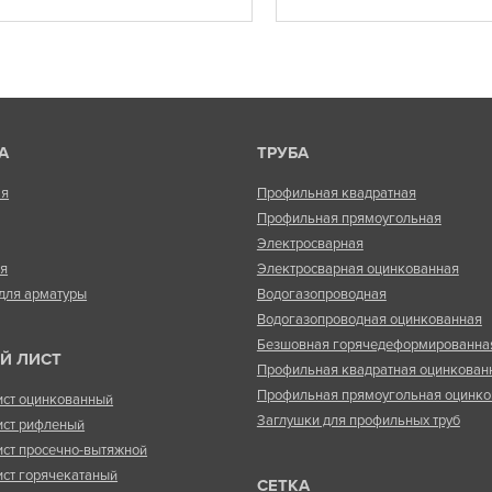
А
ТРУБА
ая
Профильная квадратная
Профильная прямоугольная
Электросварная
ая
Электросварная оцинкованная
для арматуры
Водогазопроводная
Водогазопроводная оцинкованная
Безшовная горячедеформированна
Й ЛИСТ
Профильная квадратная оцинкован
Профильная прямоугольная оцинко
ист оцинкованный
Заглушки для профильных труб
ист рифленый
ист просечно-вытяжной
ист горячекатаный
СЕТКА