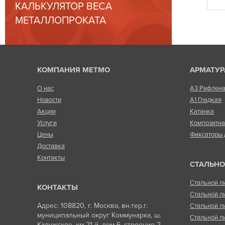
КАЛЬКУЛЯТОР ВЕСА
МЕТАЛЛОПРОКАТА
КОМПАНИЯ МЕТМО
АРМАТУР
О нас
А3 Рифлен
Новости
А1 Гладкая
Акции
Катанка
Услуги
Композитн
Цены
Фиксаторы 
Доставка
Контакты
СТАЛЬНО
Стальной л
КОНТАКТЫ
Стальной л
Адрес: 108820, г. Москва, вн.тер.г.
Стальной л
муниципальный округ Коммунарка, ш.
Стальной л
Калужское, км 21-й, дом 6, строение 2