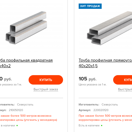
ХИТ ПРОДАЖ
уба профильная квадратная
Труба профилная прямоуго
х40х2
40х20х1,5
90
105
руб.
руб.
КУПИТЬ
КУП
 указана за 1 м.
Цена указана за 1 м.
Быстрый заказ
Быстрый
отовитель:
Северсталь
Изготовитель:
Северсталь
икул:
210050120
Артикул:
220020120
 заказе более 500 метров возможна
При заказе более 500 метров возмо
ректировка цены (уточнить у менеджера)
корректировка цены (уточнить у мен
ь в наличии
Есть в наличии