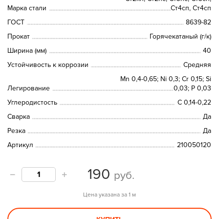
Марка стали
Ст4сп, Ст4сп
ГОСТ
8639-82
Прокат
Горячекатаный (г/к)
Ширина (мм)
40
Устойчивость к коррозии
Средняя
Mn 0,4-0,65; Ni 0,3; Cr 0,15; Si
Легирование
0,03; P 0,03
Углеродистость
С 0,14-0,22
Сварка
Да
Резка
Да
Артикул
210050120
190
руб.
Цена указана за 1 м