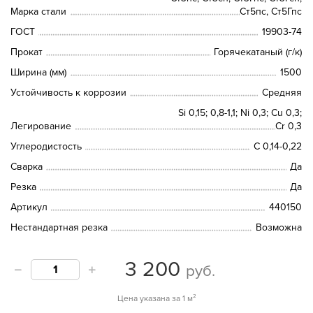
Марка стали
Ст5пс, Ст5Гпс
ГОСТ
19903-74
Прокат
Горячекатаный (г/к)
Ширина (мм)
1500
Устойчивость к коррозии
Средняя
Si 0,15; 0,8-1,1; Ni 0,3; Сu 0,3;
Легирование
Cr 0,3
Углеродистость
С 0,14-0,22
Сварка
Да
Резка
Да
Артикул
440150
Нестандартная резка
Возможна
3 200
руб.
Цена указана за 1 м²