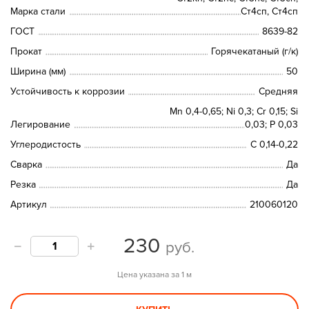
Марка стали
Ст4сп, Ст4сп
ГОСТ
8639-82
Прокат
Горячекатаный (г/к)
Ширина (мм)
50
Устойчивость к коррозии
Средняя
Mn 0,4-0,65; Ni 0,3; Cr 0,15; Si
Легирование
0,03; P 0,03
Углеродистость
С 0,14-0,22
Сварка
Да
Резка
Да
Артикул
210060120
230
руб.
Цена указана за 1 м