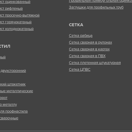
Профильная прямоугольная оцинко
ист оцинкованный
Заглушки для профильных труб
ист рифленый
ист просечно-вытяжной
ист горячекатаный
СЕТКА
ист холоднокатаный
Сетка рабица
Сетка сварная в рулонах
СТИЛ
Сетка сварная в картах
Сетка сварная в ПВХ
ный
Сетка плетенная штукатурная
Сетка ЦПВС
двухсторонний
кий штакетник
вые металлические
орот
о металлу
ля профнастила
сварочные