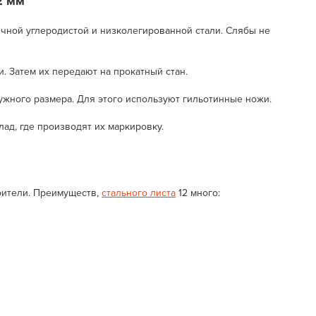
2 мм
ычной углеродистой и низколегированной стали. Слябы не
. Затем их передают на прокатный стан.
жного размера. Для этого используют гильотинные ножи.
лад, где производят их маркировку.
роители. Преимуществ,
стального листа
12 много: