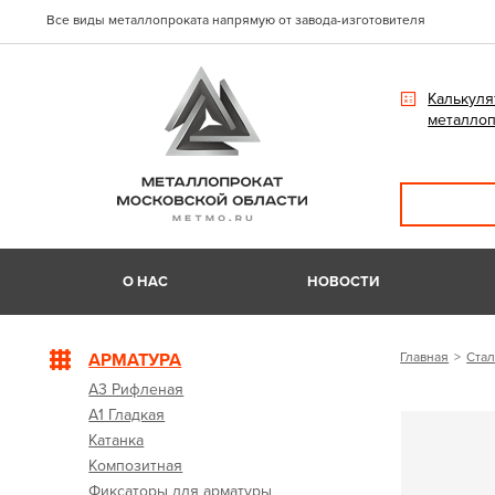
Все виды металлопроката напрямую от завода-изготовителя
Калькуля
металлоп
О НАС
НОВОСТИ
АРМАТУРА
Главная
Стал
А3 Рифленая
А1 Гладкая
Катанка
Композитная
Фиксаторы для арматуры