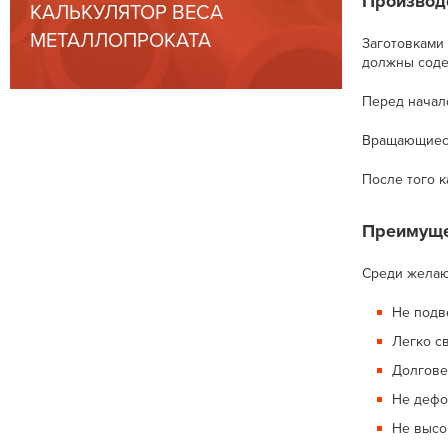
Производс
КАЛЬКУЛЯТОР ВЕСА
МЕТАЛЛОПРОКАТА
Заготовками
должны соде
Перед начало
Вращающиеся
После того к
Преимуще
Среди жела
Не подв
Легко с
Долгове
Не дефо
Не высо