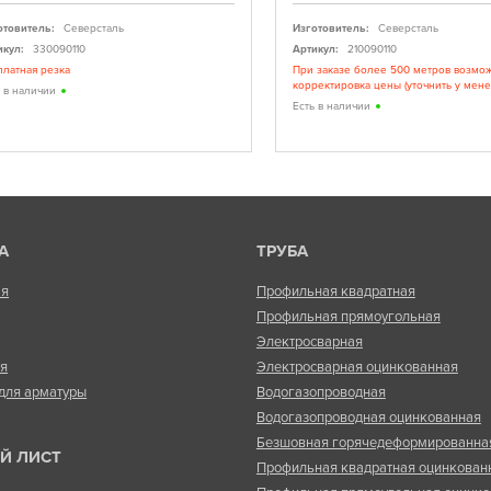
отовитель:
Северсталь
Изготовитель:
Северсталь
икул:
330090110
Артикул:
210090110
платная резка
При заказе более 500 метров возмо
корректировка цены (уточнить у мен
ь в наличии
Есть в наличии
А
ТРУБА
ая
Профильная квадратная
Профильная прямоугольная
Электросварная
ая
Электросварная оцинкованная
для арматуры
Водогазопроводная
Водогазопроводная оцинкованная
Безшовная горячедеформированна
Й ЛИСТ
Профильная квадратная оцинкован