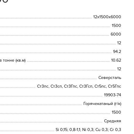
12х1500х6000
1500
6000
12
94.2
 тонне (кв.м)
10.62
12
Северсталь
Ст3пс, Ст3сп, Ст3Гпс, Ст3Гсп, Ст5пс, Ст5Гпс
19903-74
Горячекатаный (г/к)
1500
Средняя
Si 0,15; 0,8-1,1; Ni 0,3; Сu 0,3; Cr 0,3