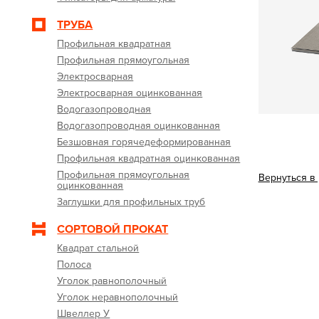
ТРУБА
Профильная квадратная
Профильная прямоугольная
Электросварная
Электросварная оцинкованная
Водогазопроводная
Водогазопроводная оцинкованная
Безшовная горячедеформированная
Профильная квадратная оцинкованная
Профильная прямоугольная
Вернуться в
оцинкованная
Заглушки для профильных труб
СОРТОВОЙ ПРОКАТ
Квадрат стальной
Полоса
Уголок равнополочный
Уголок неравнополочный
Швеллер У