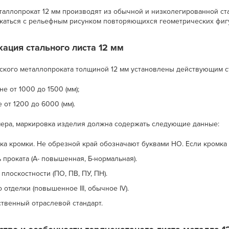
аллопрокат 12 мм производят из обычной и низколегированной стал
каться с рельефным рисунком повторяющихся геометрических фигу
ация стального листа 12 мм
ского металлопроката толщиной 12 мм установлены действующим ста
е от 1000 до 1500 (мм);
 от 1200 до 6000 (мм).
ера, маркировка изделия должна содержать следующие данные:
ка кромки. Не обрезной край обозначают буквами НО. Если кромка о
 проката (А- повышенная, Б-нормальная).
плоскостности (ПО, ПВ, ПУ, ПН).
 отделки (повышенное III, обычное IV).
ственный отраслевой стандарт.