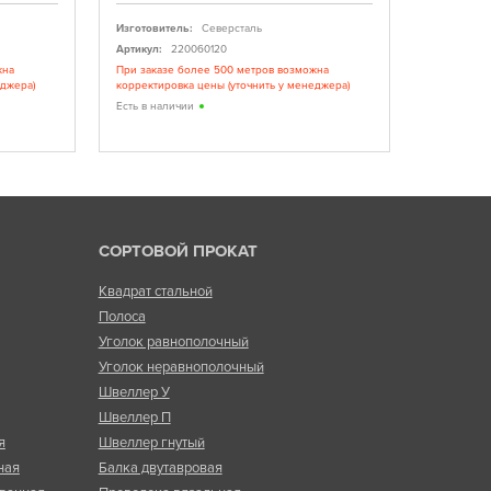
Изготовитель:
Северсталь
Изготовите
завод
Артикул:
220060120
Артикул:
жна
При заказе более 500 метров возможна
еджера)
корректировка цены (уточнить у менеджера)
Лучшие эл
качество
Есть в наличии
Есть в нал
СОРТОВОЙ ПРОКАТ
Квадрат стальной
Полоса
Уголок равнополочный
Уголок неравнополочный
Швеллер У
Швеллер П
я
Швеллер гнутый
ная
Балка двутавровая