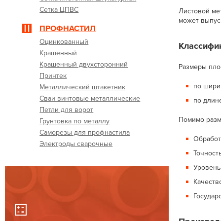
Сетка ЦПВС
Листовой мет
может выпус
ПРОФНАСТИЛ
Оцинкованный
Классифик
Крашенный
Крашенный двухсторонний
Размеры пло
Принтек
по ширин
Металлический штакетник
Сваи винтовые металлические
по длине
Петли для ворот
Помимо разм
Грунтовка по металлу
Саморезы для профнастила
Обработ
Электроды сварочные
Точность
Уровень 
Качество
Государ