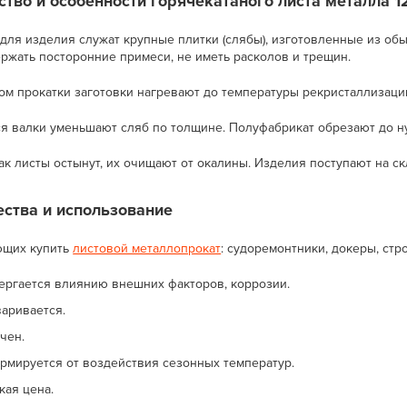
тво и особенности горячекатаного листа металла 1
 для изделия служат крупные плитки (слябы), изготовленные из об
ржать посторонние примеси, не иметь расколов и трещин.
м прокатки заготовки нагревают до температуры рекристаллизации
 валки уменьшают сляб по толщине. Полуфабрикат обрезают до ну
ак листы остынут, их очищают от окалины. Изделия поступают на ск
ства и использование
ющих купить
листовой металлопрокат
: судоремонтники, докеры, ст
ергается влиянию внешних факторов, коррозии.
варивается.
чен.
рмируется от воздействия сезонных температур.
кая цена.