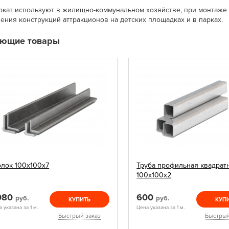
окат используют в жилищно-коммунальном хозяйстве, при монтаже 
ения конструкций аттракционов на детских площадках и в парках.
ующие товары
олок 100х100х7
Труба профильная квадрат
100х100х2
 080
600
руб.
руб.
КУПИТЬ
КУП
 указана за 1 м.
Цена указана за 1 м.
Быстрый заказ
Быстрый