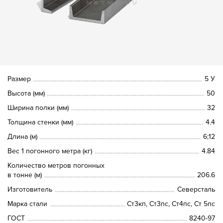
Размер
5 У
Высота (мм)
50
Ширина полки (мм)
32
Толщина стенки (мм)
4.4
Длина (м)
6;12
Вес 1 погонного метра (кг)
4.84
Количество метров погонных
в тонне (м)
206.6
Изготовитель
Северсталь
Марка стали
Ст3кп, Ст3пс, Ст4пс, Ст 5пс
ГОСТ
8240-97