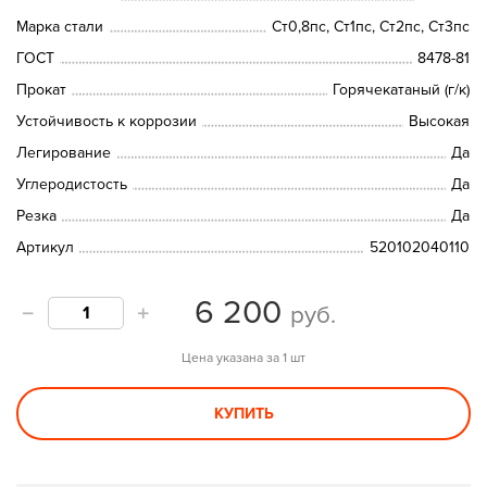
Марка стали
Ст0,8пс, Ст1пс, Ст2пс, Ст3пс
ГОСТ
8478-81
Прокат
Горячекатаный (г/к)
Устойчивость к коррозии
Высокая
Легирование
Да
Углеродистость
Да
Резка
Да
Артикул
520102040110
6 200
руб.
Цена указана за 1 шт
КУПИТЬ