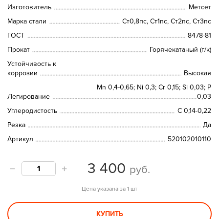
Изготовитель
Метсет
Марка стали
Ст0,8пс, Ст1пс, Ст2пс, Ст3пс
ГОСТ
8478-81
Прокат
Горячекатаный (г/к)
Устойчивость к
коррозии
Высокая
Mn 0,4-0,65; Ni 0,3; Cr 0,15; Si 0,03; P
Легирование
0,03
Углеродистость
С 0,14-0,22
Резка
Да
Артикул
520102010110
3 400
руб.
Цена указана за 1 шт
КУПИТЬ