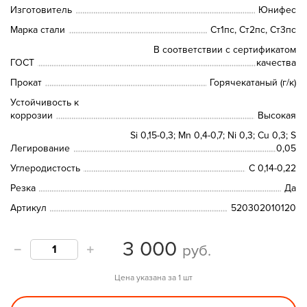
Изготовитель
Юнифес
Марка стали
Ст1пс, Ст2пс, Ст3пс
В соответствии с сертификатом
ГОСТ
качества
Прокат
Горячекатаный (г/к)
Устойчивость к
коррозии
Высокая
Si 0,15-0,3; Мn 0,4-0,7; Ni 0,3; Сu 0,3; S
Легирование
0,05
Углеродистость
С 0,14-0,22
Резка
Да
Артикул
520302010120
3 000
руб.
Цена указана за 1 шт