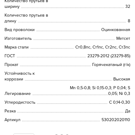
Количество прутьев в
ширину
32
Количество прутьев в
длину
8
Вид проволоки
Оцинкованная
Изготовитель
Метсет
Марка стали
Ст0,8пс, Ст1пс, Ст2пс, Ст3пс
ГОСТ
23279-2012 (23279-85)
Прокат
Горячекатаный (г/к)
Устойчивость к
коррозии
Высокая
Mn 0,5-0,8; Si 0,15-0,3; P 0,04; S
Легирование
0,05; Ni 0,3
Углеродистость
C 0,14-0,30
Резка
Да
Артикул
530202020110