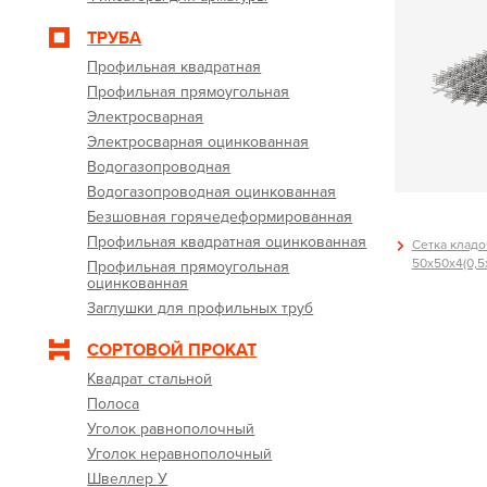
ТРУБА
Профильная квадратная
Профильная прямоугольная
Электросварная
Электросварная оцинкованная
Водогазопроводная
Водогазопроводная оцинкованная
Безшовная горячедеформированная
Профильная квадратная оцинкованная
Сетка кладо
50х50х4(0,5х
Профильная прямоугольная
оцинкованная
Заглушки для профильных труб
СОРТОВОЙ ПРОКАТ
Квадрат стальной
Полоса
Уголок равнополочный
Уголок неравнополочный
Швеллер У