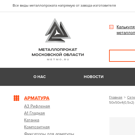
Все виды металлопроката напрямую от завода-изготовителя
Калькуля
металлоп
О НАС
НОВОСТИ
АРМАТУРА
Главная
Сетк
50х50х4(0,5х2)
А3 Рифленая
А1 Гладкая
Катанка
Композитная
Фиксаторы для арматуры