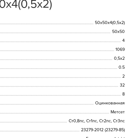
0х4(0,5х2)
50х50х4(0,5х2)
50х50
4
1069
0,5х2
0.5
2
32
8
Оцинкованная
Метсет
Ст0,8пс, Ст1пс, Ст2пс, Ст3пс
23279-2012 (23279-85)