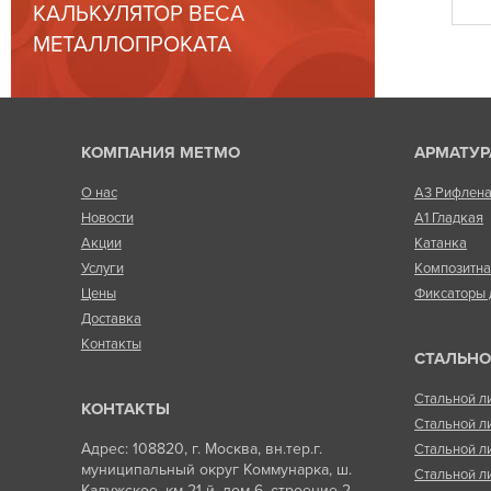
КАЛЬКУЛЯТОР ВЕСА
МЕТАЛЛОПРОКАТА
КОМПАНИЯ МЕТМО
АРМАТУР
О нас
А3 Рифлен
Новости
А1 Гладкая
Акции
Катанка
Услуги
Композитн
Цены
Фиксаторы 
Доставка
Контакты
СТАЛЬНО
Стальной л
КОНТАКТЫ
Стальной л
Адрес: 108820, г. Москва, вн.тер.г.
Стальной л
муниципальный округ Коммунарка, ш.
Стальной л
Калужское, км 21-й, дом 6, строение 2