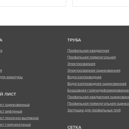
А
ТРУБА
ая
Профильная квадратная
Профильная прямоугольная
Электросварная
ая
Электросварная оцинкованная
для арматуры
Водогазопроводная
Водогазопроводная оцинкованная
Безшовная горячедеформированна
Й ЛИСТ
Профильная квадратная оцинкован
Профильная прямоугольная оцинко
ист оцинкованный
Заглушки для профильных труб
ист рифленый
ист просечно-вытяжной
ист горячекатаный
СЕТКА