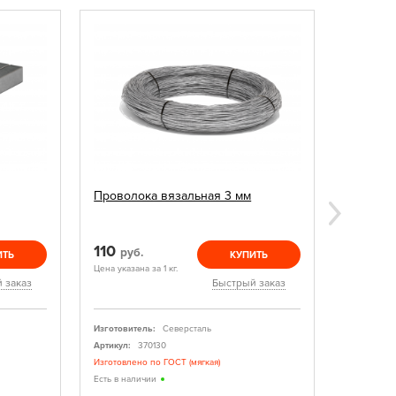
ХИТ ПРО
Проволока вязальная 3 мм
Арматур
А500С
110
64
руб.
руб.
ИТЬ
КУПИТЬ
Цена указана за 1 кг.
Цена указан
 заказ
Быстрый заказ
Изготовитель:
Северсталь
Изготовите
Артикул:
370130
Артикул:
Изготовлено по ГОСТ (мягкая)
При заказе
корректиро
Есть в наличии
Есть в нал