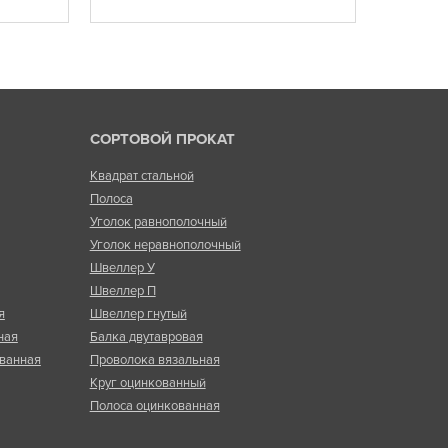
СОРТОВОЙ ПРОКАТ
Квадрат стальной
Полоса
Уголок равнополочный
Уголок неравнополочный
Швеллер У
Швеллер П
я
Швеллер гнутый
ная
Балка двутавровая
ванная
Проволока вязальная
Круг оцинкованный
Полоса оцинкованная