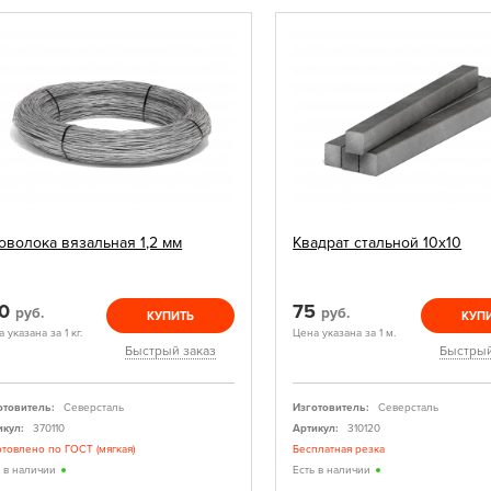
оволока вязальная 1,2 мм
Квадрат стальной 10х10
20
75
руб.
руб.
КУПИТЬ
КУП
 указана за 1 кг.
Цена указана за 1 м.
Быстрый заказ
Быстрый
отовитель:
Северсталь
Изготовитель:
Северсталь
икул:
370110
Артикул:
310120
отовлено по ГОСТ (мягкая)
Бесплатная резка
ь в наличии
Есть в наличии