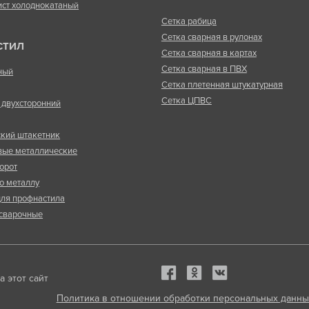
ист холоднокатаный
Сетка рабица
Сетка сварная в рулонах
СТИЛ
Сетка сварная в картах
Сетка сварная в ПВХ
ный
Сетка плетенная штукатурная
Сетка ЦПВС
двухсторонний
кий штакетник
вые металлические
орот
о металлу
ля профнастила
сварочные
 этот сайт
Политика в отношении обработки персональных данны