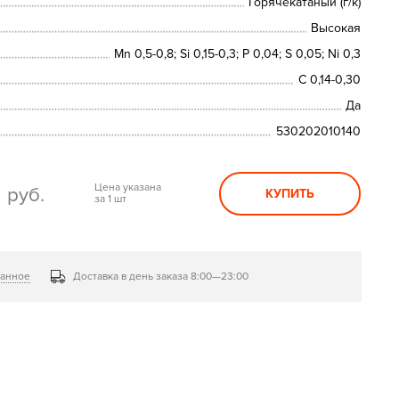
Горячекатаный (г/к)
Высокая
Mn 0,5-0,8; Si 0,15-0,3; P 0,04; S 0,05; Ni 0,3
C 0,14-0,30
Да
530202010140
0
Цена указана
руб.
КУПИТЬ
за 1 шт
ранное
Доставка в день заказа 8:00—23:00