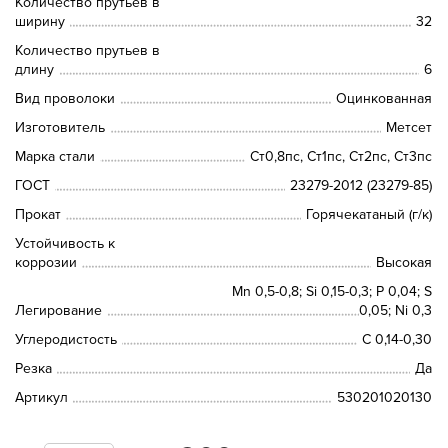
Количество прутьев в
ширину
32
Количество прутьев в
длину
6
Вид проволоки
Оцинкованная
Изготовитель
Метсет
Марка стали
Ст0,8пс, Ст1пс, Ст2пс, Ст3пс
ГОСТ
23279-2012 (23279-85)
Прокат
Горячекатаный (г/к)
Устойчивость к
коррозии
Высокая
Mn 0,5-0,8; Si 0,15-0,3; P 0,04; S
Легирование
0,05; Ni 0,3
Углеродистость
C 0,14-0,30
Резка
Да
Артикул
530201020130