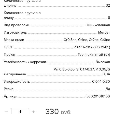
Количество прутьев в
ширину
32
Количество прутьев в
длину
6
Вид проволоки
Оцинкованная
Изготовитель
Метсет
Марка стали
Ст0,8пс, Ст1пс, Ст2пс, Ст3пс
ГОСТ
23279-2012 (23279-85)
Прокат
Горячекатаный (г/к)
Устойчивость к коррозии
Высокая
Mn 0,35-0,65; Si 0,17-0,37; P 0,05; S
Легирование
0,04
Углеродистость
C 0,14-0,30
Резка
Да
Артикул
530201010150
330
руб.