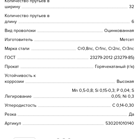
Количество прутьев в
ширину
32
Количество прутьев в
длину
6
Вид проволоки
Оцинкованная
Изготовитель
Метсет
Марка стали
Ст0,8пс, Ст1пс, Ст2пс, Ст3пс
ГОСТ
23279-2012 (23279-85)
Прокат
Горячекатаный (г/к)
Устойчивость к
коррозии
Высокая
Mn 0,5-0,8; Si 0,15-0,3; P 0,04; S
Легирование
0,05; Ni 0,3
Углеродистость
C 0,14-0,30
Резка
Да
Артикул
530201010140