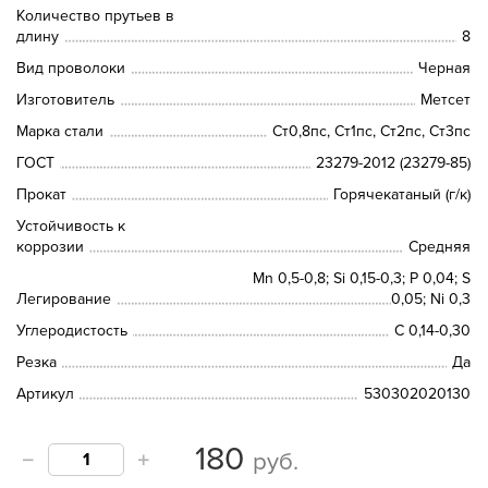
Количество прутьев в
длину
8
Вид проволоки
Черная
Изготовитель
Метсет
Марка стали
Ст0,8пс, Ст1пс, Ст2пс, Ст3пс
ГОСТ
23279-2012 (23279-85)
Прокат
Горячекатаный (г/к)
Устойчивость к
коррозии
Средняя
Mn 0,5-0,8; Si 0,15-0,3; P 0,04; S
Легирование
0,05; Ni 0,3
Углеродистость
C 0,14-0,30
Резка
Да
Артикул
530302020130
180
руб.