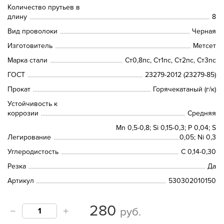
Количество прутьев в
длину
8
Вид проволоки
Черная
Изготовитель
Метсет
Марка стали
Ст0,8пс, Ст1пс, Ст2пс, Ст3пс
ГОСТ
23279-2012 (23279-85)
Прокат
Горячекатаный (г/к)
Устойчивость к
коррозии
Средняя
Mn 0,5-0,8; Si 0,15-0,3; P 0,04; S
Легирование
0,05; Ni 0,3
Углеродистость
C 0,14-0,30
Резка
Да
Артикул
530302010150
280
руб.